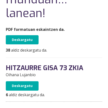
lanean!
PDF formatuan eskaintzen da.
Deskargatu
38
aldiz deskargatu da.
HITZAURRE GISA 73 ZKIA
Oihana Lujanbio
Deskargatu
6
aldiz deskargatu da.