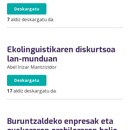
Deskargatu
7
aldiz deskargatu da.
Ekolinguistikaren diskurtsoa
lan-munduan
Abel Irizar Mantzizidor
Deskargatu
17
aldiz deskargatu da.
Buruntzaldeko enpresak eta