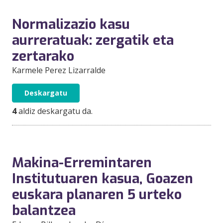
Normalizazio kasu
aurreratuak: zergatik eta
zertarako
Karmele Perez Lizarralde
Deskargatu
4
aldiz deskargatu da.
Makina-Erremintaren
Institutuaren kasua, Goazen
euskara planaren 5 urteko
balantzea