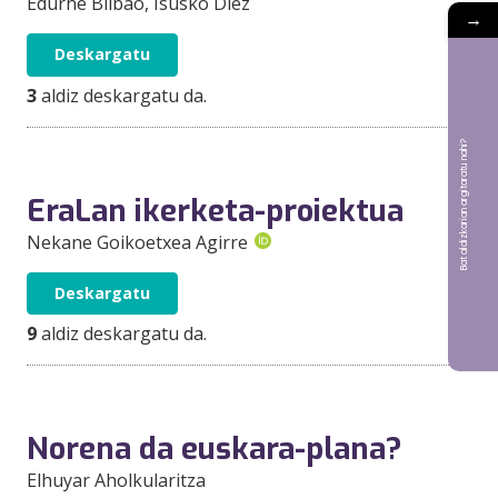
Edurne Bilbao
, Isusko Díez
→
Deskargatu
3
aldiz deskargatu da.
Bat aldizkarian argitaratu nahi?
EraLan ikerketa-proiektua
Nekane Goikoetxea Agirre
Deskargatu
9
aldiz deskargatu da.
Norena da euskara-plana?
Elhuyar Aholkularitza