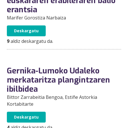
euskararen erabileraren balio
erantsia
Marifer Gorostiza Narbaiza
Deskargatu
9
aldiz deskargatu da.
Gernika-Lumoko Udaleko
merkataritza plangintzaren
ibilbidea
Bittor Zarrabeitia Bengoa
, Estiñe Astorkia
Kortabitarte
Deskargatu
4
aldiz deskargatu da.