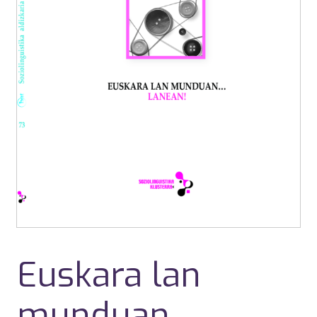
Euskara lan
munduan…