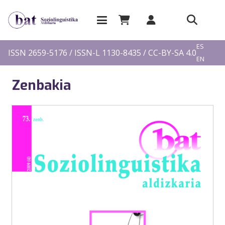
EU
ES
ISSN 2659-5176 / ISSN-L 1130-8435 / CC-BY-SA 4.0
EN
FR
Zenbakia