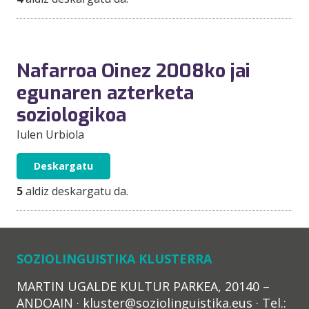
Nafarroa Oinez 2008ko jai
egunaren azterketa
soziologikoa
Iulen Urbiola
Deskargatu
5
aldiz deskargatu da.
SOZIOLINGUISTIKA KLUSTERRA
MARTIN UGALDE KULTUR PARKEA, 20140 –
ANDOAIN · kluster@soziolinguistika.eus · Tel.: