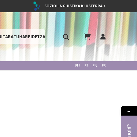
SOZIOLINGUISTIKA KLUSTERRA >
GITARATU
HARPIDETZA
EU
ES
EN
FR
→