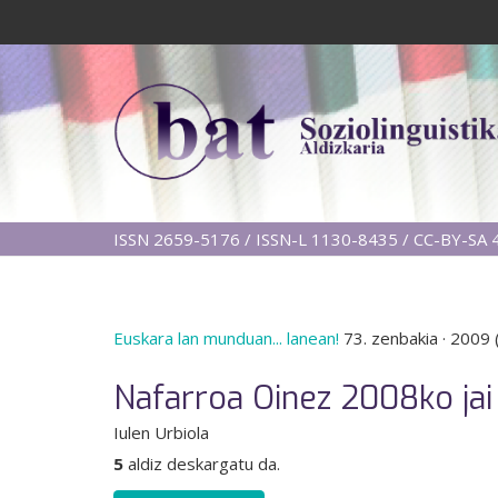
ISSN 2659-5176 / ISSN-L 1130-8435 / CC-BY-SA 4
Euskara lan munduan... lanean!
73. zenbakia
·
2009 
Nafarroa Oinez 2008ko jai
Iulen Urbiola
5
aldiz deskargatu da.