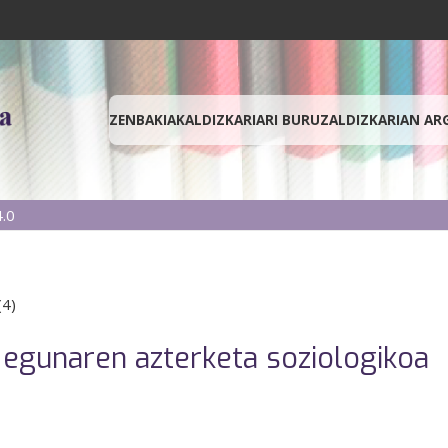
ZENBAKIAK
ALDIZKARIARI BURUZ
ALDIZKARIAN AR
.0
(4)
 egunaren azterketa soziologikoa