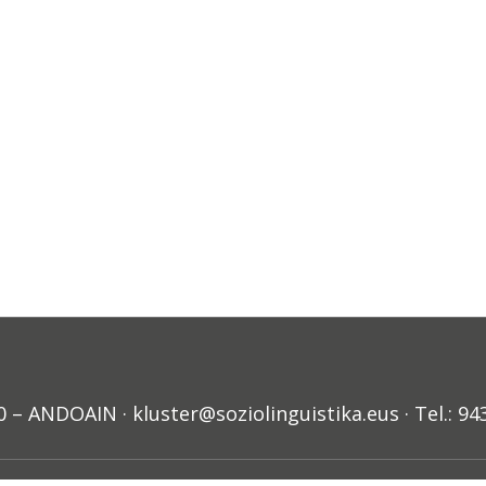
ANDOAIN · kluster@soziolinguistika.eus · Tel.: 94