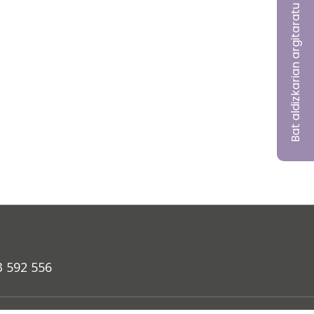
Bat aldizkarian argitaratu nahi?
3 592 556