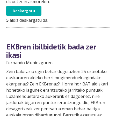
dizuet zein asmorekin.
Deskargatu
5
aldiz deskargatu da.
EKBren ibilbidetik bada zer
ikasi
Fernando Muniozguren
Zein balorazio egin behar dugu azken 25 urteotako
euskararen aldeko herri mugimenduek egindako
ekarpenaz?.Zein EKBrenaz?. Horra hor BAT aldizkari
honetako lagunek erantzuteko jarritako puntuak.
Luzamenduetarako aukerarik ez dagoenez, nire
jardunak bigarren punturi erantzungo dio, EKBren
desagertzeak zer pentsatua eman behar baitigu
euskalgintzan dihardugunoi. Barrutik ezagutu ez