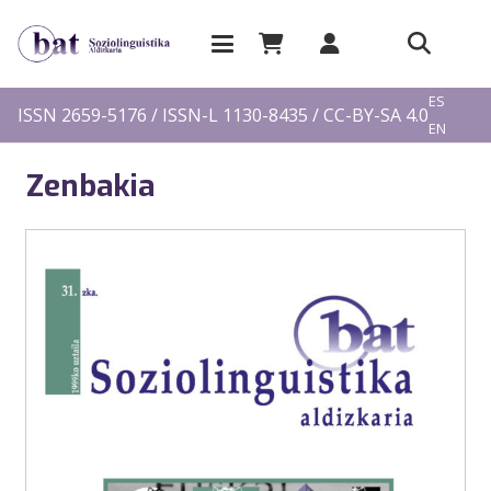
EU
ES
ISSN 2659-5176 / ISSN-L 1130-8435 / CC-BY-SA 4.0
EN
FR
Zenbakia