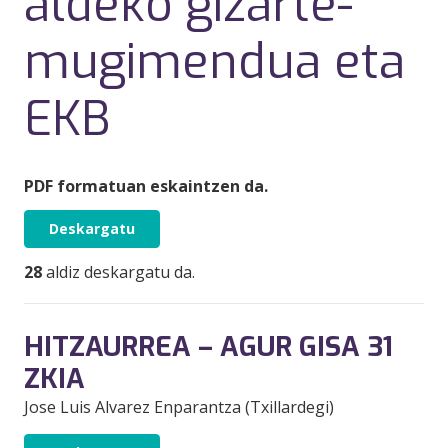
aldeko gizarte-
mugimendua eta
EKB
PDF formatuan eskaintzen da.
Deskargatu
28
aldiz deskargatu da.
HITZAURREA – AGUR GISA 31
ZKIA
Jose Luis Alvarez Enparantza (Txillardegi)