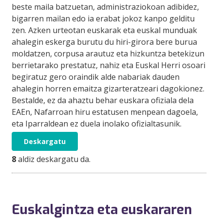
beste maila batzuetan, administraziokoan adibidez,
bigarren mailan edo ia erabat jokoz kanpo gelditu
zen. Azken urteotan euskarak eta euskal munduak
ahalegin eskerga burutu du hiri-girora bere burua
moldatzen, corpusa arautuz eta hizkuntza betekizun
berrietarako prestatuz, nahiz eta Euskal Herri osoari
begiratuz gero oraindik alde nabariak dauden
ahalegin horren emaitza gizarteratzeari dagokionez.
Bestalde, ez da ahaztu behar euskara ofiziala dela
EAEn, Nafarroan hiru estatusen menpean dagoela,
eta Iparraldean ez duela inolako ofizialtasunik.
Deskargatu
8
aldiz deskargatu da.
Euskalgintza eta euskararen