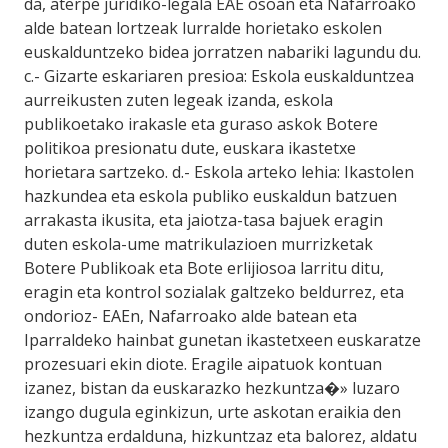
da, aterpe juridiko-legala EAE osoan eta Nafarroako
alde batean lortzeak lurralde horietako eskolen
euskalduntzeko bidea jorratzen nabariki lagundu du.
c.- Gizarte eskariaren presioa: Eskola euskalduntzea
aurreikusten zuten legeak izanda, eskola
publikoetako irakasle eta guraso askok Botere
politikoa presionatu dute, euskara ikastetxe
horietara sartzeko. d.- Eskola arteko lehia: Ikastolen
hazkundea eta eskola publiko euskaldun batzuen
arrakasta ikusita, eta jaiotza-tasa bajuek eragin
duten eskola-ume matrikulazioen murrizketak
Botere Publikoak eta Bote erlijiosoa larritu ditu,
eragin eta kontrol sozialak galtzeko beldurrez, eta
ondorioz- EAEn, Nafarroako alde batean eta
Iparraldeko hainbat gunetan ikastetxeen euskaratze
prozesuari ekin diote. Eragile aipatuok kontuan
izanez, bistan da euskarazko hezkuntza�» luzaro
izango dugula eginkizun, urte askotan eraikia den
hezkuntza erdalduna, hizkuntzaz eta balorez, aldatu