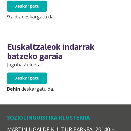
Deskargatu
9
aldiz deskargatu da.
Euskaltzaleok indarrak
batzeko garaia
Jagoba Zulueta
Deskargatu
Behin
deskargatu da.
SOZIOLINGUISTIKA KLUSTERRA
MARTIN UGALDE KULTUR PARKEA, 20140 –