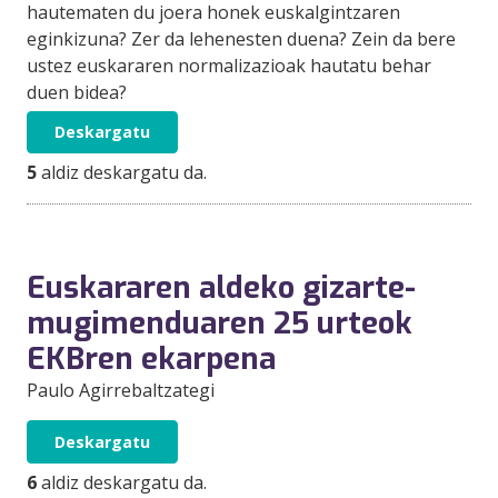
hautematen du joera honek euskalgintzaren
eginkizuna? Zer da lehenesten duena? Zein da bere
ustez euskararen normalizazioak hautatu behar
duen bidea?
Deskargatu
5
aldiz deskargatu da.
Euskararen aldeko gizarte-
mugimenduaren 25 urteok
EKBren ekarpena
Paulo Agirrebaltzategi
Deskargatu
6
aldiz deskargatu da.