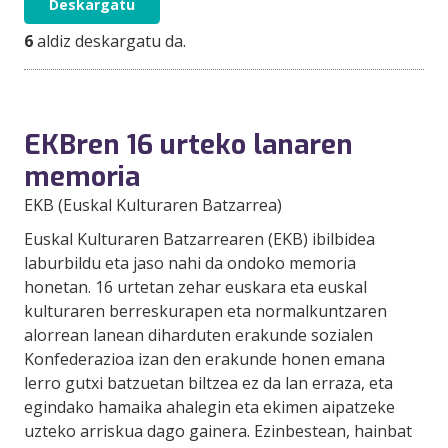
Deskargatu
6
aldiz deskargatu da.
EKBren 16 urteko lanaren
memoria
EKB (Euskal Kulturaren Batzarrea)
Euskal Kulturaren Batzarrearen (EKB) ibilbidea
laburbildu eta jaso nahi da ondoko memoria
honetan. 16 urtetan zehar euskara eta euskal
kulturaren berreskurapen eta normalkuntzaren
alorrean lanean diharduten erakunde sozialen
Konfederazioa izan den erakunde honen emana
lerro gutxi batzuetan biltzea ez da lan erraza, eta
egindako hamaika ahalegin eta ekimen aipatzeke
uzteko arriskua dago gainera. Ezinbestean, hainbat