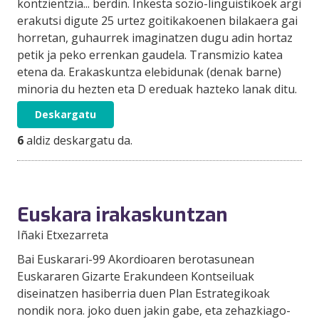
kontzientzia... berdin. Inkesta sozio-linguistikoek argi
erakutsi digute 25 urtez goitikakoenen bilakaera gai
horretan, guhaurrek imaginatzen dugu adin hortaz
petik ja peko errenkan gaudela. Transmizio katea
etena da. Erakaskuntza elebidunak (denak barne)
minoria du hezten eta D ereduak hazteko lanak ditu.
Deskargatu
6
aldiz deskargatu da.
Euskara irakaskuntzan
Iñaki Etxezarreta
Bai Euskarari-99 Akordioaren berotasunean
Euskararen Gizarte Erakundeen Kontseiluak
diseinatzen hasiberria duen Plan Estrategikoak
nondik nora. joko duen jakin gabe, eta zehazkiago-