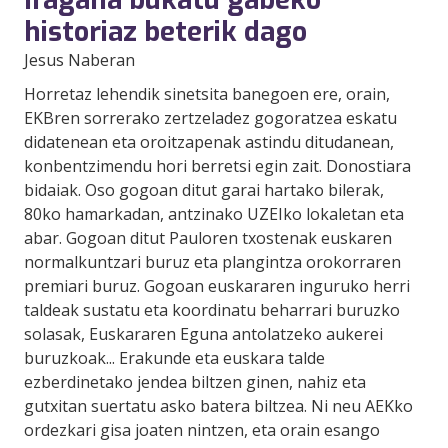
historiaz beterik dago
Jesus Naberan
Horretaz lehendik sinetsita banegoen ere, orain,
EKBren sorrerako zertzeladez gogoratzea eskatu
didatenean eta oroitzapenak astindu ditudanean,
konbentzimendu hori berretsi egin zait. Donostiara
bidaiak. Oso gogoan ditut garai hartako bilerak,
80ko hamarkadan, antzinako UZEIko lokaletan eta
abar. Gogoan ditut Pauloren txostenak euskaren
normalkuntzari buruz eta plangintza orokorraren
premiari buruz. Gogoan euskararen inguruko herri
taldeak sustatu eta koordinatu beharrari buruzko
solasak, Euskararen Eguna antolatzeko aukerei
buruzkoak... Erakunde eta euskara talde
ezberdinetako jendea biltzen ginen, nahiz eta
gutxitan suertatu asko batera biltzea. Ni neu AEKko
ordezkari gisa joaten nintzen, eta orain esango