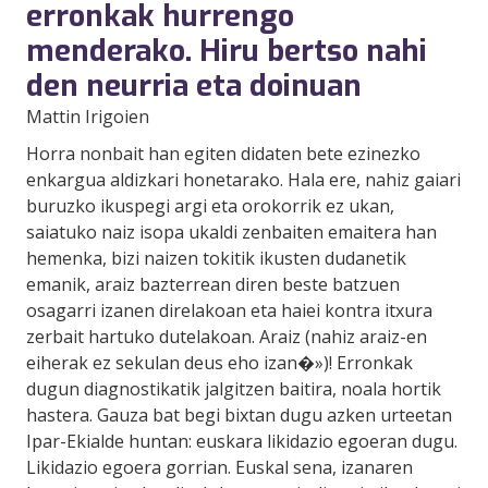
erronkak hurrengo
menderako. Hiru bertso nahi
den neurria eta doinuan
Mattin Irigoien
Horra nonbait han egiten didaten bete ezinezko
enkargua aldizkari honetarako. Hala ere, nahiz gaiari
buruzko ikuspegi argi eta orokorrik ez ukan,
saiatuko naiz isopa ukaldi zenbaiten emaitera han
hemenka, bizi naizen tokitik ikusten dudanetik
emanik, araiz bazterrean diren beste batzuen
osagarri izanen direlakoan eta haiei kontra itxura
zerbait hartuko dutelakoan. Araiz (nahiz araiz-en
eiherak ez sekulan deus eho izan�»)! Erronkak
dugun diagnostikatik jalgitzen baitira, noala hortik
hastera. Gauza bat begi bixtan dugu azken urteetan
Ipar-Ekialde huntan: euskara likidazio egoeran dugu.
Likidazio egoera gorrian. Euskal sena, izanaren