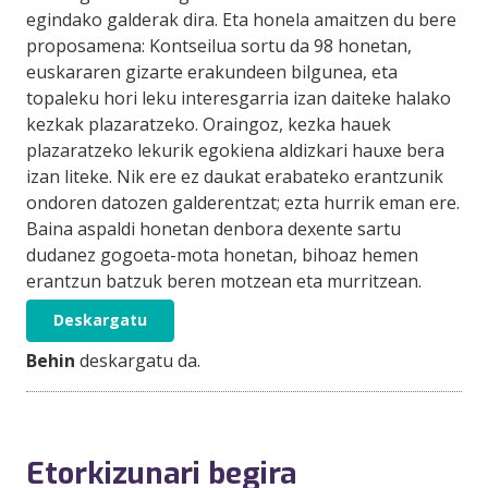
egindako galderak dira. Eta honela amaitzen du bere
proposamena: Kontseilua sortu da 98 honetan,
euskararen gizarte erakundeen bilgunea, eta
topaleku hori leku interesgarria izan daiteke halako
kezkak plazaratzeko. Oraingoz, kezka hauek
plazaratzeko lekurik egokiena aldizkari hauxe bera
izan liteke. Nik ere ez daukat erabateko erantzunik
ondoren datozen galderentzat; ezta hurrik eman ere.
Baina aspaldi honetan denbora dexente sartu
dudanez gogoeta-mota honetan, bihoaz hemen
erantzun batzuk beren motzean eta murritzean.
Deskargatu
Behin
deskargatu da.
Etorkizunari begira