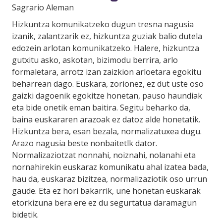
Sagrario Aleman
Hizkuntza komunikatzeko dugun tresna nagusia
izanik, zalantzarik ez, hizkuntza guziak balio dutela
edozein arlotan komunikatzeko. Halere, hizkuntza
gutxitu asko, askotan, bizimodu berrira, arlo
formaletara, arrotz izan zaizkion arloetara egokitu
beharrean dago. Euskara, zorionez, ez dut uste oso
gaizki dagoenik egokitze honetan, pauso haundiak
eta bide onetik eman baitira. Segitu beharko da,
baina euskararen arazoak ez datoz alde honetatik.
Hizkuntza bera, esan bezala, normalizatuxea dugu.
Arazo nagusia beste nonbaitetlk dator.
Normalizaziotzat nonnahi, noiznahi, nolanahi eta
nornahirekin euskaraz komunikatu ahal izatea bada,
hau da, euskaraz bizitzea, normalizaziotik oso urrun
gaude. Eta ez hori bakarrik, une honetan euskarak
etorkizuna bera ere ez du segurtatua daramagun
bidetik.