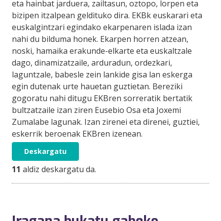
eta hainbat jarduera, zailtasun, oztopo, lorpen eta
bizipen itzalpean geldituko dira. EKBk euskarari eta
euskalgintzari egindako ekarpenaren islada izan
nahi du bilduma honek. Ekarpen horren atzean,
noski, hamaika erakunde-elkarte eta euskaltzale
dago, dinamizatzaile, arduradun, ordezkari,
laguntzale, babesle zein lankide gisa lan eskerga
egin dutenak urte hauetan guztietan. Bereziki
gogoratu nahi ditugu EKBren sorreratik bertatik
bultzatzaile izan ziren Eusebio Osa eta Joxemi
Zumalabe lagunak. Izan zirenei eta direnei, guztiei,
eskerrik beroenak EKBren izenean.
Deskargatu
11
aldiz deskargatu da.
Iragana bukatu gabeko