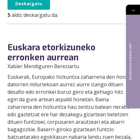
Deskargatu
→
5
aldiz deskargatu da.
Euskara etorkizuneko
Bat aldizkarian argitaratu nahi?
erronken aurrean
Xabier Mendiguren Bereziartu
Euskarak, Europako hizkuntza zaharrena den honek,
datorren milurtekoan aurrez aurre izango dituen
desafio edo erronkei buruz gero eta gehiago hitz
egin da gure artean aspaldi honetan. Baina
zaharrena den hizkuntza hau zentzu batean nerabe
edo gaztetzat ere har dezakegu gizartean betetzen
dituen funtzioei, corpusaren arautzeari eta abarri
bagagozkie. Baserri-giroko gizartean funtzio
batzuetarako egokitasun nabaria landu zuen bezala,