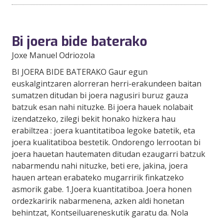
Bi joera bide baterako
Joxe Manuel Odriozola
BI JOERA BIDE BATERAKO Gaur egun
euskalgintzaren alorreran herri-erakundeen baitan
sumatzen ditudan bi joera nagusiri buruz gauza
batzuk esan nahi nituzke. Bi joera hauek nolabait
izendatzeko, zilegi bekit honako hizkera hau
erabiltzea : joera kuantitatiboa legoke batetik, eta
joera kualitatiboa bestetik. Ondorengo lerrootan bi
joera hauetan hautematen ditudan ezaugarri batzuk
nabarmendu nahi nituzke, beti ere, jakina, joera
hauen artean erabateko mugarririk finkatzeko
asmorik gabe. 1.Joera kuantitatiboa. Joera honen
ordezkaririk nabarmenena, azken aldi honetan
behintzat, Kontseiluareneskutik garatu da. Nola