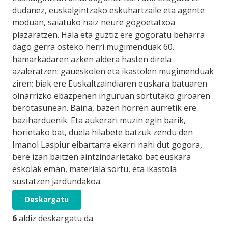
dudanez, euskalgintzako eskuhartzaile eta agente
moduan, saiatuko naiz neure gogoetatxoa
plazaratzen. Hala eta guztiz ere gogoratu beharra
dago gerra osteko herri mugimenduak 60.
hamarkadaren azken aldera hasten direla
azaleratzen: gaueskolen eta ikastolen mugimenduak
ziren; biak ere Euskaltzaindiaren euskara batuaren
oinarrizko ebazpenen inguruan sortutako giroaren
berotasunean. Baina, bazen horren aurretik ere
baziharduenik. Eta aukerari muzin egin barik,
horietako bat, duela hilabete batzuk zendu den
Imanol Laspiur eibartarra ekarri nahi dut gogora,
bere izan baitzen aintzindarietako bat euskara
eskolak eman, materiala sortu, eta ikastola
sustatzen jardundakoa.
Deskargatu
6
aldiz deskargatu da.