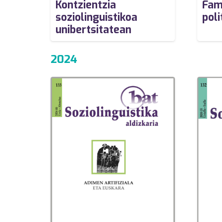
Fam
Kontzientzia
poli
soziolinguistikoa
unibertsitatean
2024