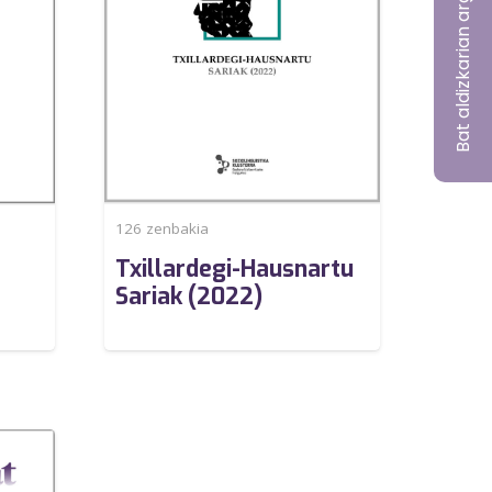
Bat aldizkarian argitaratu nahi?
126
zenbakia
Txillardegi-Hausnartu
Sariak (2022)