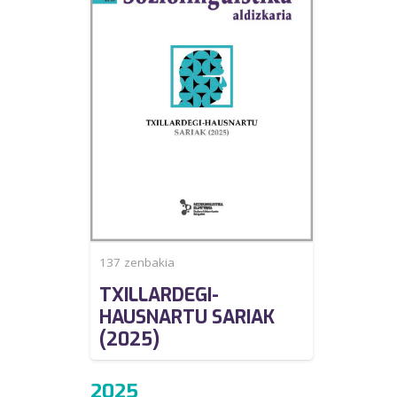
137
zenbakia
TXILLARDEGI-
HAUSNARTU SARIAK
(2025)
2025