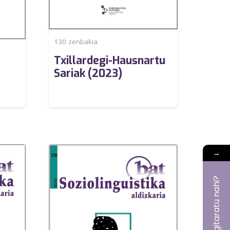
130
zenbakia
Txillardegi-Hausnartu
Sariak (2023)
→