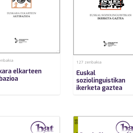
nbakia
127
zenbakia
kara elkarteen
Euskal
ibazioa
soziolinguistikan
ikerketa gaztea