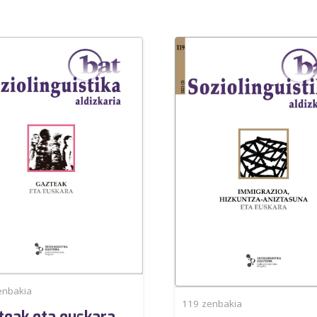
nbakia
119
zenbakia
teak eta euskara