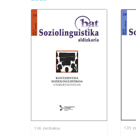
135
ze
136
zenbakia