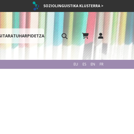
SOZIOLINGUISTIKA KLUSTERRA >
GITARATU
HARPIDETZA
EU
ES
EN
FR