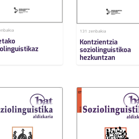
nbakia
131
zenbakia
etako
Kontzientzia
olinguistikaz
soziolinguistikoa
hezkuntzan