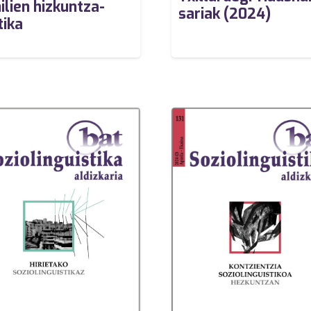
ilien hizkuntza-
sariak (2024)
tika