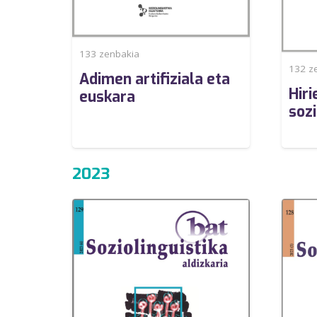
133
zenbakia
132
ze
Adimen artifiziala eta
Hiri
euskara
sozi
2023