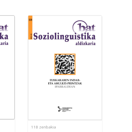
118
zenbakia