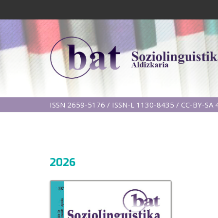
ISSN 2659-5176 / ISSN-L 1130-8435 / CC-BY-SA 4
2026