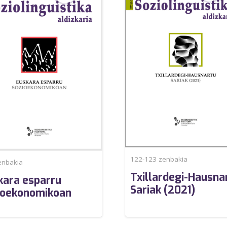
122-123
zenbakia
nbakia
Txillardegi-Hausna
kara esparru
Sariak (2021)
ioekonomikoan