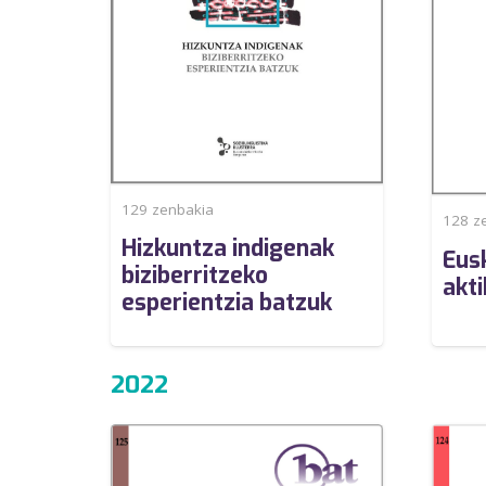
129
zenbakia
128
ze
Hizkuntza indigenak
Eus
biziberritzeko
akt
esperientzia batzuk
2022