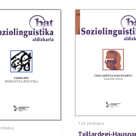
134
zenbakia
nbakia
Txillardegi-Hausna