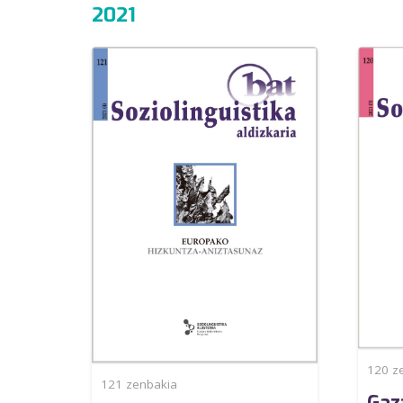
2021
120
ze
121
zenbakia
Gaz