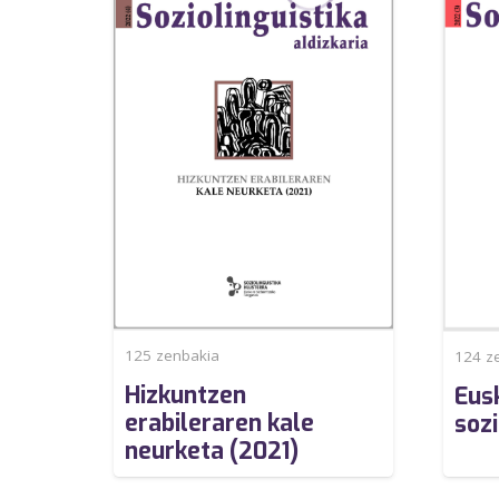
125
zenbakia
124
ze
Hizkuntzen
Eus
erabileraren kale
soz
neurketa (2021)