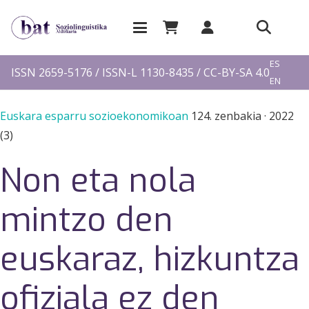
EU
ES
ISSN 2659-5176 / ISSN-L 1130-8435 / CC-BY-SA 4.0
EN
FR
Euskara esparru sozioekonomikoan
124. zenbakia
·
2022
(3)
Non eta nola
mintzo den
euskaraz, hizkuntza
ofiziala ez den