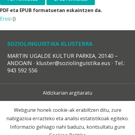
PDF eta EPUB formatuetan eskaintzen da.
Erosi
(
)
SOZIOLINGUISTIKA KLUSTERRA
MARTIN UGALDE KULTUR PARKEA, 20140 –
ANDOAIN · kluster@soziolinguistika.eus · Tel.:
943 592 556
Aldizkarian argitaratu
Lege Oharra
Webgune honek cookie-ak erabiltzen ditu, zure
nabigazioa errazteko eta analisi estatistikoak egiteko.
Harpidetza
Informazio gehiago nahi baduzu, kontsultatu gure