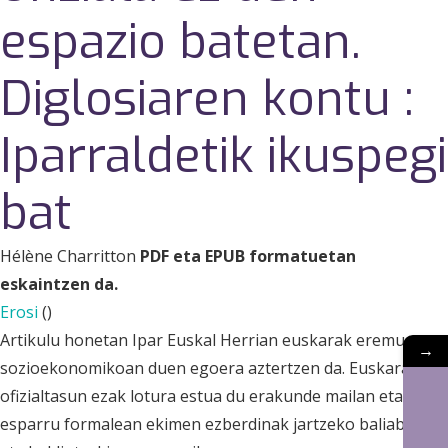
espazio batetan.
Diglosiaren kontu :
Iparraldetik ikuspegi
bat
Hélène Charritton
PDF eta EPUB formatuetan
eskaintzen da.
Erosi
(
)
Artikulu honetan Ipar Euskal Herrian euskarak eremu
→
sozioekonomikoan duen egoera aztertzen da. Euskararen
ofizialtasun ezak lotura estua du erakunde mailan eta
esparru formalean ekimen ezberdinak jartzeko baliabide