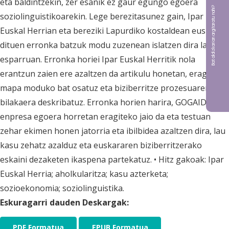
eta baldintzekin, zer esanik ez gaur egungo egoera
Bat aldizkarian argitaratu nahi?
soziolinguistikoarekin. Lege berezitasunez gain, Ipar
Euskal Herrian eta bereziki Lapurdiko kostaldean euskarak
dituen erronka batzuk modu zuzenean islatzen dira lan
esparruan. Erronka horiei Ipar Euskal Herritik nola
erantzun zaien ere azaltzen da artikulu honetan, eragileen
mapa moduko bat osatuz eta biziberritze prozesuaren
bilakaera deskribatuz. Erronka horien harira, GOGAIDE
enpresa egoera horretan eragiteko jaio da eta testuan
zehar ekimen honen jatorria eta ibilbidea azaltzen dira, lau
kasu zehatz azalduz eta euskararen biziberritzerako
eskaini dezaketen ikaspena partekatuz. • Hitz gakoak: Ipar
Euskal Herria; aholkularitza; kasu azterketa;
sozioekonomia; soziolinguistika.
Eskuragarri dauden Deskargak:
PDF Formatua
EPUB Formatua