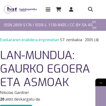
EU
ES
ISSN 2659-5176 / ISSN-L 1130-8435 / CC-BY-SA 4.0
EN
FR
Euskararen erabilera enpresetan
57. zenbakia
·
2005 (4)
LAN-MUNDUA:
GAURKO EGOERA
ETA ASMOAK
→
Nikolas Gardner
20
aldiz deskargatu da.