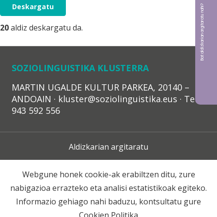
Deskargatu
Bat aldizkarian argitaratu nahi?
20
aldiz deskargatu da.
SOZIOLINGUISTIKA KLUSTERRA
MARTIN UGALDE KULTUR PARKEA, 20140 –
ANDOAIN · kluster@soziolinguistika.eus · Tel.:
943 592 556
Aldizkarian argitaratu
Lege Oharra
Webgune honek cookie-ak erabiltzen ditu, zure
nabigazioa errazteko eta analisi estatistikoak egiteko.
Harpidetza
Informazio gehiago nahi baduzu, kontsultatu gure
Cookien Politika