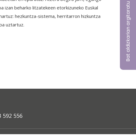
Bat aldizkarian argitaratu nahi?
oa izan beharko litzatekeen etorkizuneko Euskal
hartuz: hezkuntza-sistema, herritarron hizkuntza
oa uztartuz.
3 592 556