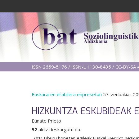
ISSN 2659-5176 / ISSN-L 1130-8435 / CC-BY-SA 4
Euskararen erabilera enpresetan
57. zenbakia
·
20
HIZKUNTZA ESKUBIDEAK 
Eunate Prieto
52
aldiz deskargatu da.
(*1) Liburu honetan egileak Euskal Herriko hezkun