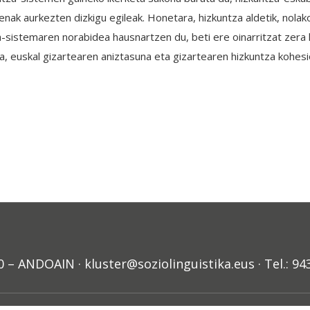
nak aurkezten dizkigu egileak. Honetara, hizkuntza aldetik, nolak
a-sistemaren norabidea hausnartzen du, beti ere oinarritzat zera 
a, euskal gizartearen aniztasuna eta gizartearen hizkuntza kohesi
ANDOAIN · kluster@soziolinguistika.eus · Tel.: 94