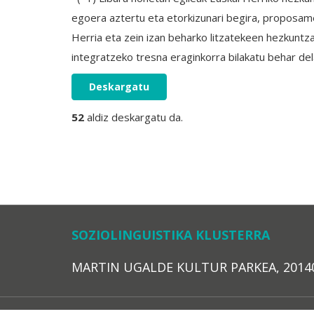
egoera aztertu eta etorkizunari begira, proposame
Herria eta zein izan beharko litzatekeen hezkuntz
integratzeko tresna eraginkorra bilakatu behar del
Deskargatu
52
aldiz deskargatu da.
SOZIOLINGUISTIKA KLUSTERRA
MARTIN UGALDE KULTUR PARKEA, 20140 – 