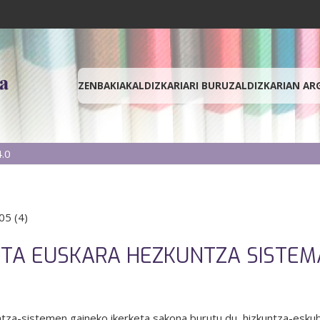
ZENBAKIAK
ALDIZKARIARI BURUZ
ALDIZKARIAN AR
.0
05 (4)
ETA EUSKARA HEZKUNTZA SISTE
tza-sistemen gaineko ikerketa sakona burutu du, hizkuntza-eskub