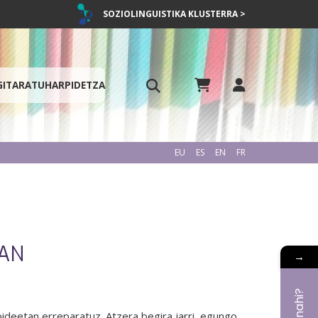
SOZIOLINGUISTIKA KLUSTERRA >
GITARATU
HARPIDETZA
EU
ES
EN
FR
MAN
→
ideetan erreparatuz. Atzera begira jarri, egungo