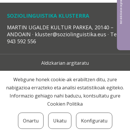
Bat aldizkarian argitaratu nahi?
SOZIOLINGUISTIKA KLUSTERRA
MARTIN UGALDE KULTUR PARKEA, 20140 –
ANDOAIN · kluster@soziolinguistika.eus · Tel.:
943 592 556
Aldizkarian argitaratu
Lege Oharra
Webgune honek cookie-ak erabiltzen ditu, zure
nabigazioa errazteko eta analisi estatistikoak egiteko.
Harpidetza
Informazio gehiago nahi baduzu, kontsultatu gure
Cookien Politika
Harremana
Onartu
Ukatu
Konfiguratu
© 2020 Soziolinguistika Klusterra