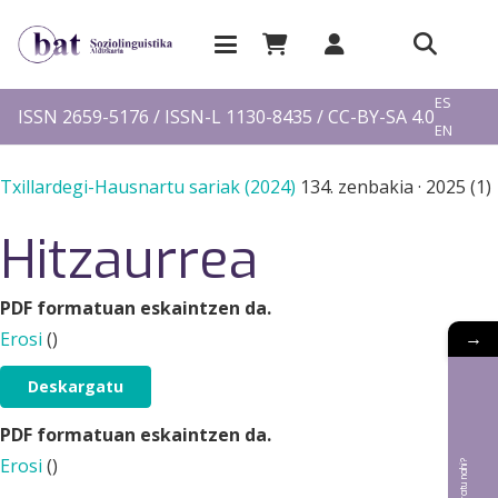
EU
ES
ISSN 2659-5176 / ISSN-L 1130-8435 / CC-BY-SA 4.0
EN
FR
Txillardegi-Hausnartu sariak (2024)
134. zenbakia
·
2025 (1)
Hitzaurrea
PDF formatuan eskaintzen da.
→
Erosi
(
)
Deskargatu
PDF formatuan eskaintzen da.
Erosi
(
)