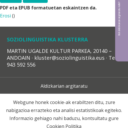
Bat aldizkarian argitaratu nahi?
PDF eta EPUB formatuetan eskaintzen da.
Erosi
(
)
SOZIOLINGUISTIKA KLUSTERRA
MARTIN UGALDE KULTUR PARKEA, 20140 –
ANDOAIN · kluster@soziolinguistika.eus · Tel.:
943 592 556
Aldizkarian argitaratu
Lege Oharra
Webgune honek cookie-ak erabiltzen ditu, zure
nabigazioa errazteko eta analisi estatistikoak egiteko.
Harpidetza
Informazio gehiago nahi baduzu, kontsultatu gure
Cookien Politika