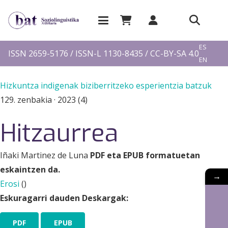
EU
ES
ISSN 2659-5176 / ISSN-L 1130-8435 / CC-BY-SA 4.0
EN
FR
Hizkuntza indigenak biziberritzeko esperientzia batzuk
129. zenbakia
·
2023 (4)
Hitzaurrea
Iñaki Martinez de Luna
PDF eta EPUB formatuetan
eskaintzen da.
→
Erosi
(
)
Eskuragarri dauden Deskargak:
PDF
EPUB