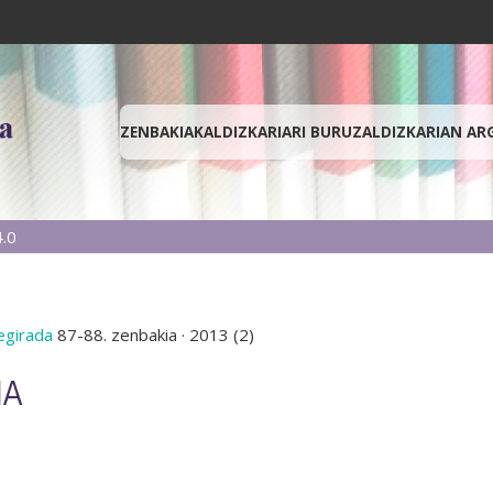
ZENBAKIAK
ALDIZKARIARI BURUZ
ALDIZKARIAN AR
.0
begirada
87-88. zenbakia
·
2013 (2)
IA