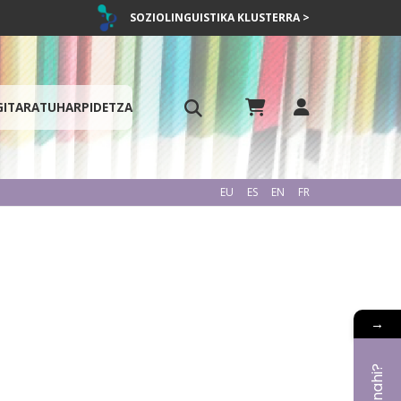
SOZIOLINGUISTIKA KLUSTERRA >
GITARATU
HARPIDETZA
EU
ES
EN
FR
→