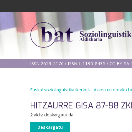
ISSN 2659-5176 / ISSN-L 1130-8435 / CC-BY-SA 4
Euskal soziolinguistika ikerketa. Azken urteotako 
HITZAURRE GISA 87-88 ZK
2
aldiz deskargatu da.
Deskargatu