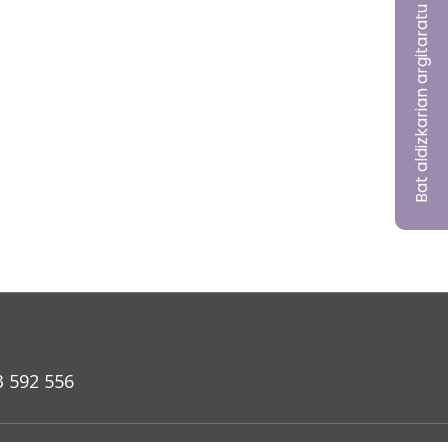
Bat aldizkarian argitaratu nahi?
3 592 556