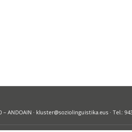
ANDOAIN · kluster@soziolinguistika.eus · Tel.: 94