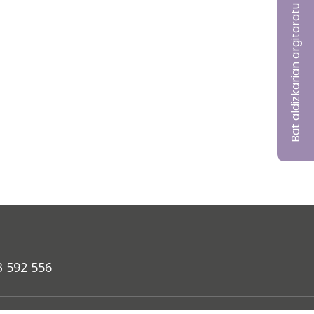
Bat aldizkarian argitaratu nahi?
3 592 556