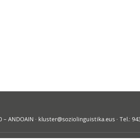
ANDOAIN · kluster@soziolinguistika.eus · Tel.: 94