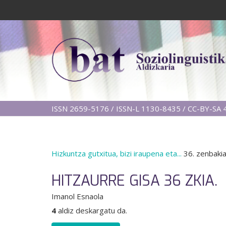
ISSN 2659-5176 / ISSN-L 1130-8435 / CC-BY-SA 4
Hizkuntza gutxitua, bizi iraupena eta...
36. zenbaki
HITZAURRE GISA 36 ZKIA.
Imanol Esnaola
4
aldiz deskargatu da.