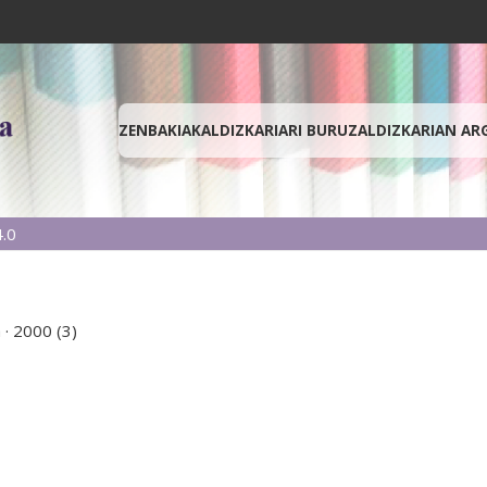
ZENBAKIAK
ALDIZKARIARI BURUZ
ALDIZKARIAN AR
.0
a
·
2000 (3)