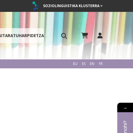
SOZIOLINGUISTIKA KLUSTERRA >
GITARATU
HARPIDETZA
EU
ES
EN
FR
→