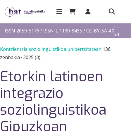
EU
ES
ISSN 2659-5176 / ISSN-L 1130-8435 / CC-BY-SA 4.0
EN
FR
Kontzientzia soziolinguistikoa unibertsitatean
136.
zenbakia
·
2025 (3)
Etorkin latinoen
integrazio
soziolinguistikoa
Gipuzkoan