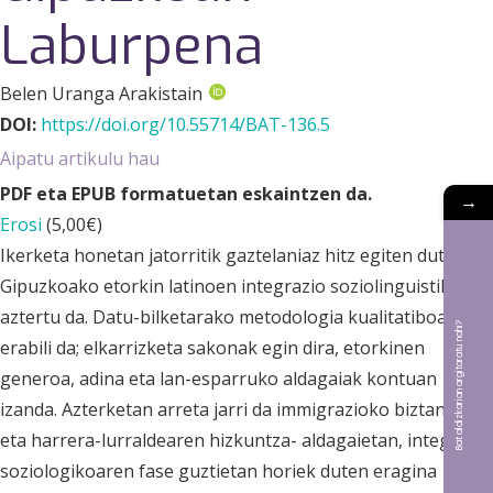
Laburpena
Belen Uranga Arakistain
DOI:
https://doi.org/10.55714/BAT-136.5
Aipatu artikulu hau
PDF eta EPUB formatuetan eskaintzen da.
→
Erosi
(
5,00
€
)
Ikerketa honetan jatorritik gaztelaniaz hitz egiten duten
Gipuzkoako etorkin latinoen integrazio soziolinguistikoa
aztertu da. Datu-bilketarako metodologia kualitatiboa
Bat aldizkarian argitaratu nahi?
erabili da; elkarrizketa sakonak egin dira, etorkinen
generoa, adina eta lan-esparruko aldagaiak kontuan
izanda. Azterketan arreta jarri da immigrazioko biztanleen
eta harrera-lurraldearen hizkuntza- aldagaietan, integrazio
soziologikoaren fase guztietan horiek duten eragina