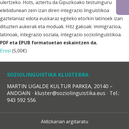
ulertzeko. Hots, aztertu da Gipuzkoako testuinguru
elebidunean zein izan diren integrazio linguistikoa
gaztelaniaz edota euskaraz egiteko etorkin latinoek izan
dituzten aukerak eta moduak. Hitz gakoak: immigrazioa,
latinoak, integrazio soziala, integrazio soziolinguistikoa.
PDF eta EPUB formatuetan eskaintzen da.
Erosi
(
5,00
€
)
SOZIOLINGUISTIKA KLUSTERRA
MARTIN UGALDE KULTUR PARKEA, 20140 –
ANDOAIN · kluster@soziolinguistika.eus · Tel.:
943 592 556
Aldizkarian argitaratu