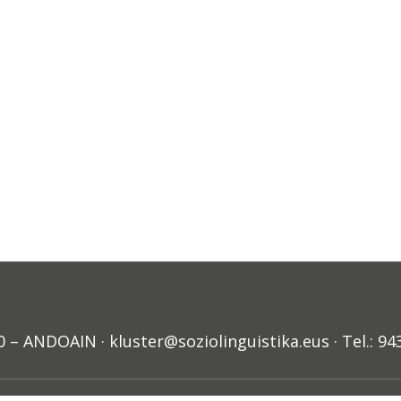
ANDOAIN · kluster@soziolinguistika.eus · Tel.: 94