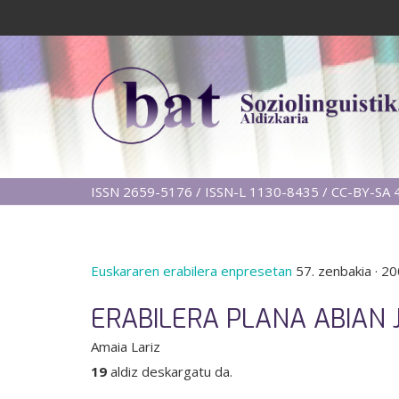
ISSN 2659-5176 / ISSN-L 1130-8435 / CC-BY-SA 4
Euskararen erabilera enpresetan
57. zenbakia
·
20
ERABILERA PLANA ABIAN
Amaia Lariz
19
aldiz deskargatu da.