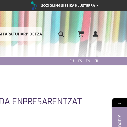
SOZIOLINGUISTIKA KLUSTERRA >
GITARATU
HARPIDETZA
EU
ES
EN
FR
A DA ENPRESARENTZAT
→