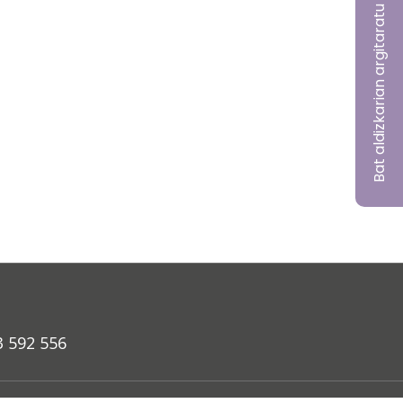
Bat aldizkarian argitaratu nahi?
3 592 556