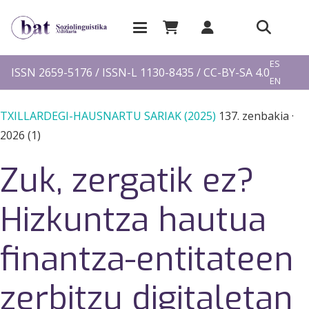
EU
ES
ISSN 2659-5176 / ISSN-L 1130-8435 / CC-BY-SA 4.0
EN
FR
TXILLARDEGI-HAUSNARTU SARIAK (2025)
137. zenbakia
·
2026 (1)
Zuk, zergatik ez?
Hizkuntza hautua
finantza-entitateen
zerbitzu digitaletan