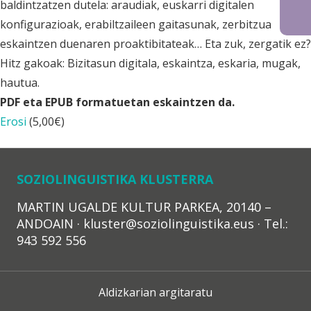
baldintzatzen dutela: araudiak, euskarri digitalen
konfigurazioak, erabiltzaileen gaitasunak, zerbitzua
eskaintzen duenaren proaktibitateak… Eta zuk, zergatik ez?
Hitz gakoak: Bizitasun digitala, eskaintza, eskaria, mugak,
hautua.
PDF eta EPUB formatuetan eskaintzen da.
Erosi
(
5,00
€
)
SOZIOLINGUISTIKA KLUSTERRA
MARTIN UGALDE KULTUR PARKEA, 20140 –
ANDOAIN · kluster@soziolinguistika.eus · Tel.:
943 592 556
Aldizkarian argitaratu