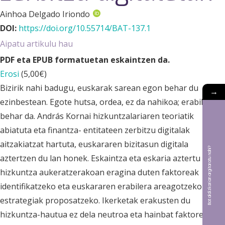
Ainhoa Delgado Iriondo
DOI:
https://doi.org/10.55714/BAT-137.1
Aipatu artikulu hau
PDF eta EPUB formatuetan eskaintzen da.
Erosi
(
5,00
€
)
Bizirik nahi badugu, euskarak sarean egon behar du
→
ezinbestean. Egote hutsa, ordea, ez da nahikoa; erabili egin
behar da. András Kornai hizkuntzalariaren teoriatik
abiatuta eta finantza- entitateen zerbitzu digitalak
aitzakiatzat hartuta, euskararen bizitasun digitala
Bat aldizkarian argitaratu nahi?
aztertzen du lan honek. Eskaintza eta eskaria aztertu dira,
hizkuntza aukeratzerakoan eragina duten faktoreak
identifikatzeko eta euskararen erabilera areagotzeko
estrategiak proposatzeko. Ikerketak erakusten du
hizkuntza-hautua ez dela neutroa eta hainbat faktorek