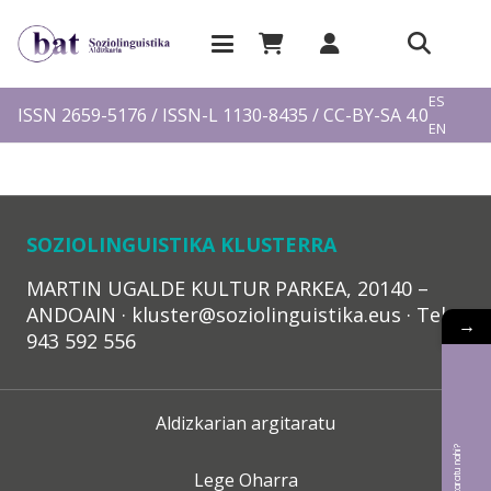
EU
ES
ISSN 2659-5176 / ISSN-L 1130-8435 / CC-BY-SA 4.0
EN
FR
SOZIOLINGUISTIKA KLUSTERRA
MARTIN UGALDE KULTUR PARKEA, 20140 –
ANDOAIN · kluster@soziolinguistika.eus · Tel.:
→
943 592 556
Aldizkarian argitaratu
Lege Oharra