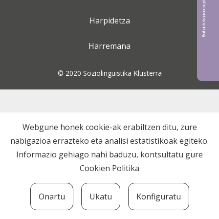
Bat aldizkarian argitaratu nahi?
Harpidetza
Harremana
© 2020 Soziolinguistika Klusterra
Webgune honek cookie-ak erabiltzen ditu, zure
nabigazioa errazteko eta analisi estatistikoak egiteko.
Informazio gehiago nahi baduzu, kontsultatu gure
Cookien Politika
Onartu
Ukatu
Konfiguratu