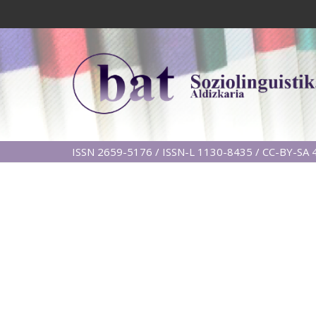
ISSN 2659-5176 / ISSN-L 1130-8435 / CC-BY-SA 4