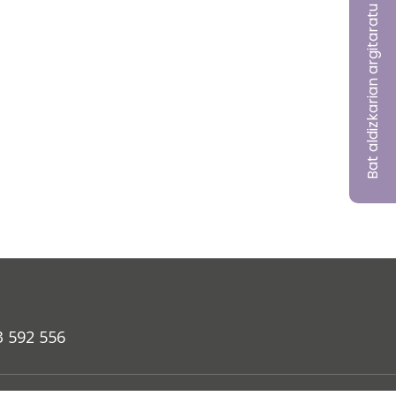
Bat aldizkarian argitaratu nahi?
3 592 556