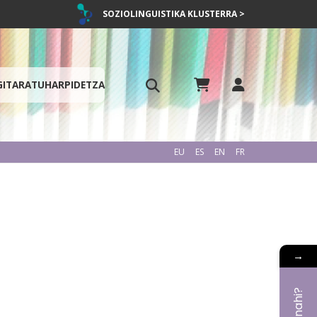
SOZIOLINGUISTIKA KLUSTERRA >
GITARATU
HARPIDETZA
EU
ES
EN
FR
→