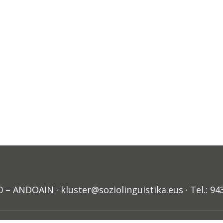
ANDOAIN · kluster@soziolinguistika.eus · Tel.: 94