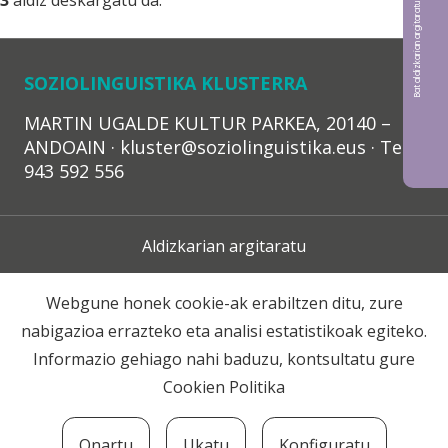
Bat aldizkarian argitaratu nahi?
3
aldiz deskargatu da.
SOZIOLINGUISTIKA KLUSTERRA
MARTIN UGALDE KULTUR PARKEA, 20140 –
ANDOAIN · kluster@soziolinguistika.eus · Tel.:
943 592 556
Aldizkarian argitaratu
Lege Oharra
Webgune honek cookie-ak erabiltzen ditu, zure
nabigazioa errazteko eta analisi estatistikoak egiteko.
Harpidetza
Informazio gehiago nahi baduzu, kontsultatu gure
Cookien Politika
Harremana
Onartu
Ukatu
Konfiguratu