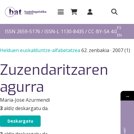
EU
ES
ISSN 2659-5176 / ISSN-L 1130-8435 / CC-BY-SA 4.0
EN
FR
Helduen euskalduntze-alfabetatzea
62. zenbakia
·
2007 (1)
Zuzendaritzaren
agurra
→
Maria-Jose Azurmendi
3
aldiz deskargatu da.
Deskargatu