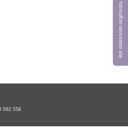
Bat aldizkarian argitaratu nahi?
3 592 556