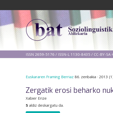
ISSN 2659-5176 / ISSN-L 1130-8435 / CC-BY-SA 4
Euskararen Framing Berriaz
86. zenbakia
·
2013 (1
Zergatik erosi beharko nu
Xabier Erize
5
aldiz deskargatu da.