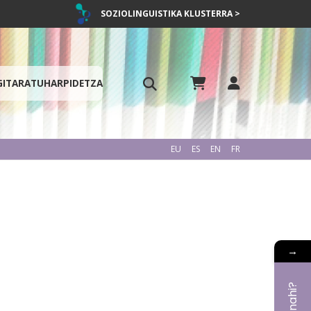
SOZIOLINGUISTIKA KLUSTERRA >
GITARATU
HARPIDETZA
EU
ES
EN
FR
→