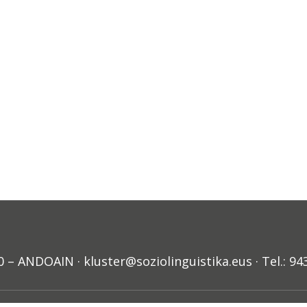
ANDOAIN · kluster@soziolinguistika.eus · Tel.: 94