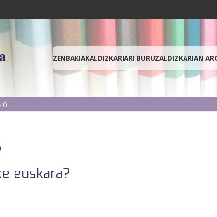
ZENBAKIAK
ALDIZKARIARI BURUZ
ALDIZKARIAN AR
.0
)
ke euskara?