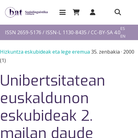
EU
ES
ISSN 2659-5176 / ISSN-L 1130-8435 / CC-BY-SA 4.0
EN
FR
Hizkuntza eskubideak eta lege eremua
35. zenbakia
·
2000
(1)
Unibertsitatean
euskaldunon
eskubideak 2.
mailan daude