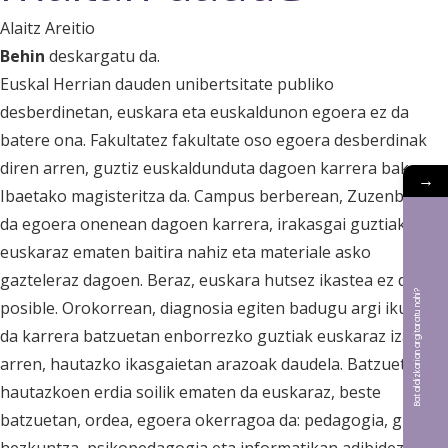
Alaitz Areitio
Behin
deskargatu da.
Euskal Herrian dauden unibertsitate publiko
desberdinetan, euskara eta euskaldunon egoera ez da
batere ona. Fakultatez fakultate oso egoera desberdinak
diren arren, guztiz euskaldunduta dagoen karrera bakarra
→
Ibaetako magisteritza da. Campus berberean, Zuzenbidea
da egoera onenean dagoen karrera, irakasgai guztiak
euskaraz ematen baitira nahiz eta materiale asko
gazteleraz dagoen. Beraz, euskara hutsez ikastea ez da
Bat aldizkarian argitaratu nahi?
posible. Orokorrean, diagnosia egiten badugu argi ikusten
da karrera batzuetan enborrezko guztiak euskaraz izan
arren, hautazko ikasgaietan arazoak daudela. Batzuetan,
hautazkoen erdia soilik ematen da euskaraz, beste
batzuetan, ordea, egoera okerragoa da: pedagogia, gizarte