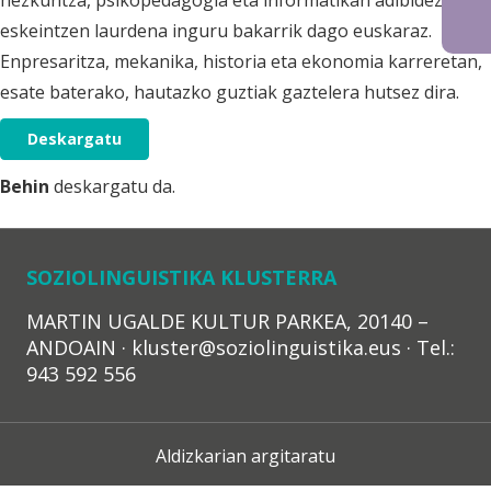
hezkuntza, psikopedagogia eta informatikan adibidez,
eskeintzen laurdena inguru bakarrik dago euskaraz.
Enpresaritza, mekanika, historia eta ekonomia karreretan,
esate baterako, hautazko guztiak gaztelera hutsez dira.
Deskargatu
Behin
deskargatu da.
SOZIOLINGUISTIKA KLUSTERRA
MARTIN UGALDE KULTUR PARKEA, 20140 –
ANDOAIN · kluster@soziolinguistika.eus · Tel.:
943 592 556
Aldizkarian argitaratu