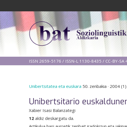
ISSN 2659-5176 / ISSN-L 1130-8435 / CC-BY-SA 4
Unibertsitatea eta euskara
50. zenbakia
·
2004 (1)
Unibertsitario euskaldunen
Xabier Isasi Balanzategi
12
aldiz deskargatu da.
Artikulua hasi aurretik zenbait iradokizun eta jakin