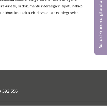
Bat aldizkarian argitaratu nahi?
irakurleak, bi dokumentu interesgarri aipatu nahiko
 liburukia. Biak aurki ditzake UEUn; zilegi bekit,
3 592 556