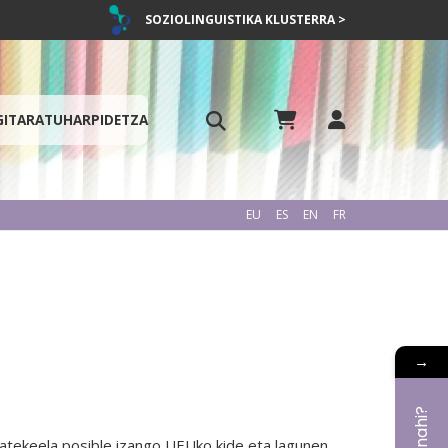
SOZIOLINGUISTIKA KLUSTERRA >
GITARATU
HARPIDETZA
EU
ES
EN
FR
→
litzatekeela posible izango UEUko kide eta lagunen