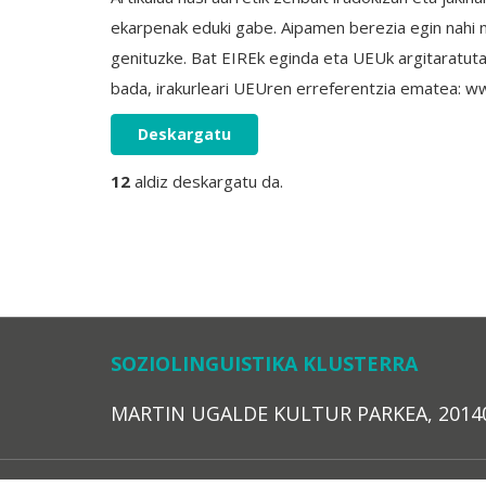
ekarpenak eduki gabe. Aipamen berezia egin nahi ni
genituzke. Bat EIREk eginda eta UEUk argitaratutako
bada, irakurleari UEUren erreferentzia ematea: w
Deskargatu
12
aldiz deskargatu da.
SOZIOLINGUISTIKA KLUSTERRA
MARTIN UGALDE KULTUR PARKEA, 20140 – 