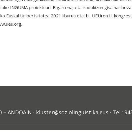
oke INGUMA proiektuari. Bigarrena, eta iradokizun gisa har beza 
 Euskal Unibertsitatea 2021 liburua eta, bi, UEUren II. kongresuko
ww.ueu.org.
ANDOAIN · kluster@soziolinguistika.eus · Tel.: 94