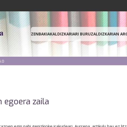
ZENBAKIAK
ALDIZKARIARI BURUZ
ALDIZKARIAN AR
.0
 egoera zaila
arazpen egin nahi genizkioke irakurleari. Aurrena, artikulu hau ez 