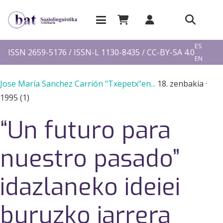
EU
ES
ISSN 2659-5176 / ISSN-L 1130-8435 / CC-BY-SA 4.0
EN
FR
Jose María Sanchez Carrión "Txepetx"en...
18. zenbakia
·
1995 (1)
“Un futuro para
nuestro pasado”
idazlaneko ideiei
buruzko jarrera