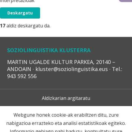
interpretazioak
Deskargatu
17
aldiz deskargatu da.
SOZIOLINGUISTIKA KLUSTERRA
MARTIN UGALDE KULTUR PARKEA, 20140 –
ANDOAIN · kluster@soziolinguistika.eus · Tel.:
943 592 556
Aldizkarian argitaratu
Lege Oharra
Webgune honek cookie-ak erabiltzen ditu, zure
nabigazioa errazteko eta analisi estatistikoak egiteko.
Harpidetza
Informazio gehiago nahi baduzu, kontsultatu gure