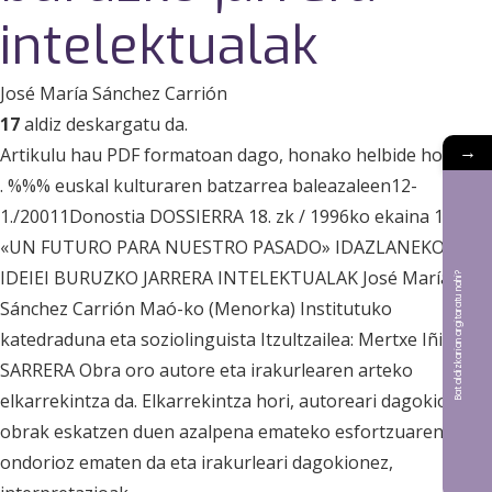
intelektualak
José María Sánchez Carrión
17
aldiz deskargatu da.
→
Artikulu hau PDF formatoan dago, honako helbide honetan
. %%% euskal kulturaren batzarrea baleazaleen12-
1./20011Donostia DOSSIERRA 18. zk / 1996ko ekaina 17
«UN FUTURO PARA NUESTRO PASADO» IDAZLANEKO
IDEIEI BURUZKO JARRERA INTELEKTUALAK José María
Bat aldizkarian argitaratu nahi?
Sánchez Carrión Maó-ko (Menorka) Institutuko
katedraduna eta soziolinguista Itzultzailea: Mertxe Iñigo
SARRERA Obra oro autore eta irakurlearen arteko
elkarrekintza da. Elkarrekintza hori, autoreari dagokionez,
obrak eskatzen duen azalpena emateko esfortzuaren
ondorioz ematen da eta irakurleari dagokionez,