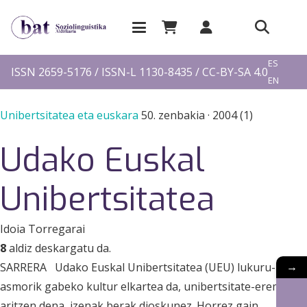
EU
ES
ISSN 2659-5176 / ISSN-L 1130-8435 / CC-BY-SA 4.0
EN
FR
Unibertsitatea eta euskara
50. zenbakia
·
2004 (1)
Udako Euskal
Unibertsitatea
Idoia Torregarai
8
aldiz deskargatu da.
→
SARRERA Udako Euskal Unibertsitatea (UEU) lukuru-
asmorik gabeko kultur elkartea da, unibertsitate-eremuan
aritzen dena, izenak berak dioskunez. Horrez gain,