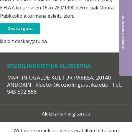
E.H.A.A.ko urriaren 16ko 280/1990 dekretuak Onura
Publikoko aitormena esleitu zion.
Bat aldizkarian argitaratu nahi?
Deskargatu
8
aldiz deskargatu da.
SOZIOLINGUISTIKA KLUSTERRA
MARTIN UGALDE KULTUR PARKEA, 20140 –
ANDOAIN · kluster@soziolinguistika.eus · Tel.:
943 592 556
Aldizkarian argitaratu
Lege Oharra
Webgune honek cookie-ak erabiltzen ditu, zure