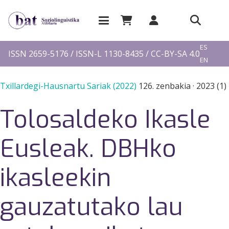
EU
ES
ISSN 2659-5176 / ISSN-L 1130-8435 / CC-BY-SA 4.0
EN
FR
Txillardegi-Hausnartu Sariak (2022)
126. zenbakia
·
2023 (1)
Tolosaldeko Ikasle
Eusleak. DBHko
ikasleekin
gauzatutako lau