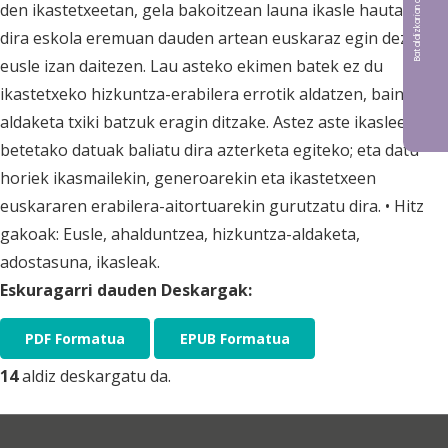
Bat aldizkarian argitaratu nahi?
den ikastetxeetan, gela bakoitzean launa ikasle hautatu
dira eskola eremuan dauden artean euskaraz egin dezaten,
eusle izan daitezen. Lau asteko ekimen batek ez du
ikastetxeko hizkuntza-erabilera errotik aldatzen, baina
aldaketa txiki batzuk eragin ditzake. Astez aste ikasleek
betetako datuak baliatu dira azterketa egiteko; eta datu
horiek ikasmailekin, generoarekin eta ikastetxeen
euskararen erabilera-aitortuarekin gurutzatu dira. • Hitz
gakoak: Eusle, ahalduntzea, hizkuntza-aldaketa,
adostasuna, ikasleak.
Eskuragarri dauden Deskargak:
PDF Formatua
EPUB Formatua
14
aldiz deskargatu da.