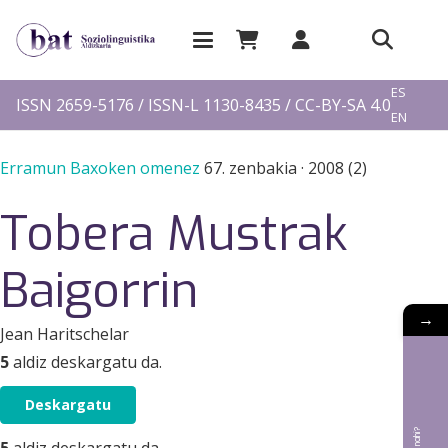
EU
ES
ISSN 2659-5176 / ISSN-L 1130-8435 / CC-BY-SA 4.0
EN
FR
Erramun Baxoken omenez
67. zenbakia
·
2008 (2)
Tobera Mustrak
Baigorrin
→
Jean Haritschelar
5
aldiz deskargatu da.
Deskargatu