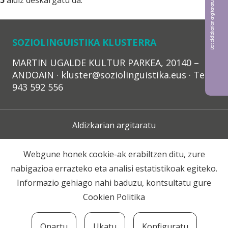
Bat aldizkarian argitaratu nahi?
5
aldiz deskargatu da.
SOZIOLINGUISTIKA KLUSTERRA
MARTIN UGALDE KULTUR PARKEA, 20140 –
ANDOAIN · kluster@soziolinguistika.eus · Tel.:
943 592 556
Aldizkarian argitaratu
Lege Oharra
Webgune honek cookie-ak erabiltzen ditu, zure
nabigazioa errazteko eta analisi estatistikoak egiteko.
Harpidetza
Informazio gehiago nahi baduzu, kontsultatu gure
Cookien Politika
Harremana
Onartu
Ukatu
Konfiguratu