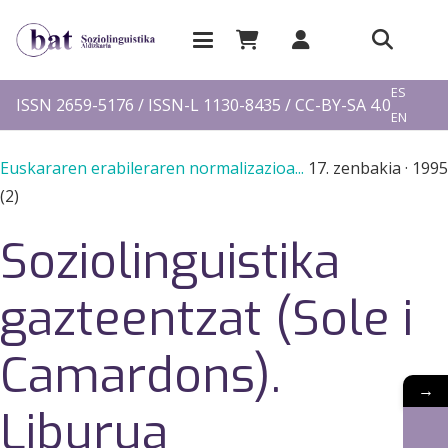
EU
ES
ISSN 2659-5176 / ISSN-L 1130-8435 / CC-BY-SA 4.0
EN
FR
Euskararen erabileraren normalizazioa...
17. zenbakia
·
1995
(2)
Soziolinguistika
gazteentzat (Sole i
Camardons).
→
Liburua