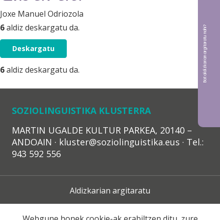
Joxe Manuel Odriozola
6
aldiz deskargatu da.
Bat aldizkarian argitaratu nahi?
Deskargatu
6
aldiz deskargatu da.
SOZIOLINGUISTIKA KLUSTERRA
MARTIN UGALDE KULTUR PARKEA, 20140 –
ANDOAIN · kluster@soziolinguistika.eus · Tel.:
943 592 556
Aldizkarian argitaratu
Lege Oharra
Webgune honek cookie-ak erabiltzen ditu, zure