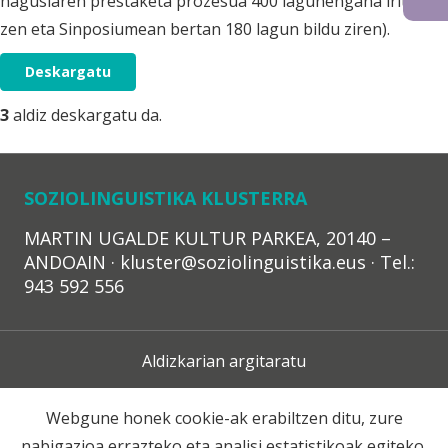
nagusiaren prestaketa prozesua 400 lagunengana iritsi
zen eta Sinposiumean bertan 180 lagun bildu ziren).
Deskargatu
3
aldiz deskargatu da.
SOZIOLINGUISTIKA KLUSTERRA
MARTIN UGALDE KULTUR PARKEA, 20140 –
ANDOAIN · kluster@soziolinguistika.eus · Tel.:
943 592 556
Aldizkarian argitaratu
Lege Oharra
Webgune honek cookie-ak erabiltzen ditu, zure
nabigazioa errazteko eta analisi estatistikoak egiteko.