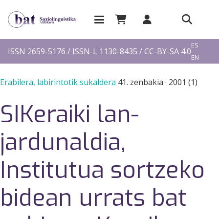
EU
ES
ISSN 2659-5176 / ISSN-L 1130-8435 / CC-BY-SA 4.0
EN
FR
Erabilera, labirintotik sukaldera
41. zenbakia
·
2001 (1)
SIKeraiki lan-
jardunaldia,
Institutua sortzeko
bidean urrats bat