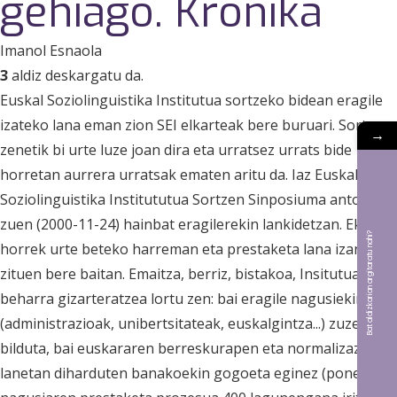
gehiago. Kronika
Imanol Esnaola
3
aldiz deskargatu da.
Euskal Soziolinguistika Institutua sortzeko bidean eragile
izateko lana eman zion SEI elkarteak bere buruari. Sortu
→
zenetik bi urte luze joan dira eta urratsez urrats bide
horretan aurrera urratsak ematen aritu da. Iaz Euskal
Soziolinguistika Institututua Sortzen Sinposiuma antolatu
zuen (2000-11-24) hainbat eragilerekin lankidetzan. Ekimen
Bat aldizkarian argitaratu nahi?
horrek urte beteko harreman eta prestaketa lana izan
zituen bere baitan. Emaitza, berriz, bistakoa, Insitutuaren
beharra gizarteratzea lortu zen: bai eragile nagusiekin
(administrazioak, unibertsitateak, euskalgintza...) zuzenean
bilduta, bai euskararen berreskurapen eta normalizazio
lanetan diharduten banakoekin gogoeta eginez (ponentzia