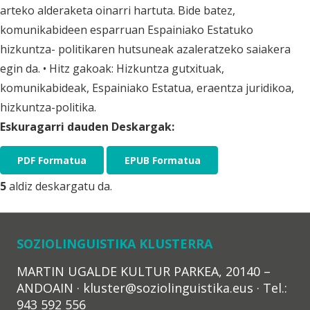
arteko alderaketa oinarri hartuta. Bide batez,
komunikabideen esparruan Espainiako Estatuko
hizkuntza- politikaren hutsuneak azaleratzeko saiakera
egin da. • Hitz gakoak: Hizkuntza gutxituak,
komunikabideak, Espainiako Estatua, eraentza juridikoa,
hizkuntza-politika.
Eskuragarri dauden Deskargak:
PDF Formatua
EPUB Formatua
5
aldiz deskargatu da.
SOZIOLINGUISTIKA KLUSTERRA
MARTIN UGALDE KULTUR PARKEA, 20140 –
ANDOAIN · kluster@soziolinguistika.eus · Tel.:
943 592 556