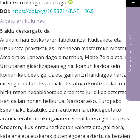
→
Eider Gurrutxaga Larrañaga
DOI:
https://doi.org/10.55714/BAT-126.5
Aipatu artikulu hau
5
aldiz deskargatu da.
Bat aldizkarian argitaratu nahi?
Artikulu hau Euskararen Jabekuntza, Kudeaketa eta
Hizkuntza praktikak XXI. mendean masterreko Master
Amaierako Lanean dago oinarritua, Maite Zelaia eta Iñigo
Urrutiaren gidaritzapean egina. Komunikazioa zein
komunikabideak geroz eta garrantzi handiagoa hartzen ari
diren garaiotan, Espainiako Estatuan koofizialak diren
hizkuntzen hedabideetako eraentza juridikoa aztertzea
izan da lan honen helburua. Nazioarteko, Europako,
Espainiako Estatuko zein autonomia erkidegoetako
araudia erabili da ikergaiaren errealitatera gerturatzeko.
Ondoren, ikus-entzunezkoetan valentziera, galiziera,
katalana eta euskarak duten egoera aztertu da beraien