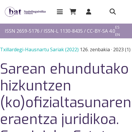
EU
ES
ISSN 2659-5176 / ISSN-L 1130-8435 / CC-BY-SA 4.0
EN
FR
Txillardegi-Hausnartu Sariak (2022)
126. zenbakia
·
2023 (1)
Sarean ehundutako
hizkuntzen
(ko)ofizialtasunaren
eraentza juridikoa.