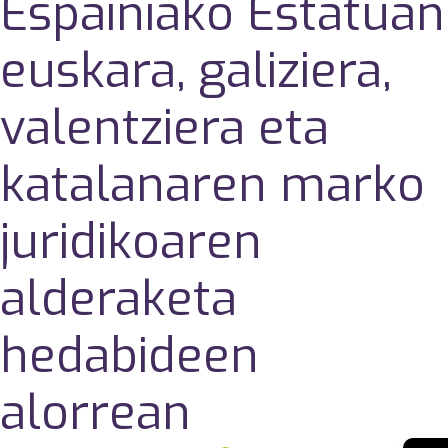
Espainiako Estatuan
euskara, galiziera,
valentziera eta
katalanaren marko
juridikoaren
alderaketa
hedabideen
alorrean