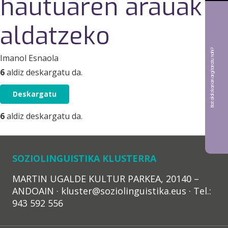
hautuaren arauak
aldatzeko
Bat aldizkarian argitaratu nahi?
Imanol Esnaola
6
aldiz deskargatu da.
Deskargatu
6
aldiz deskargatu da.
SOZIOLINGUISTIKA KLUSTERRA
MARTIN UGALDE KULTUR PARKEA, 20140 –
ANDOAIN · kluster@soziolinguistika.eus · Tel.:
943 592 556