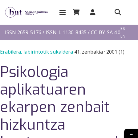
EU
ES
ISSN 2659-5176 / ISSN-L 1130-8435 / CC-BY-SA 4.0
EN
FR
Erabilera, labirintotik sukaldera
41. zenbakia
·
2001 (1)
Psikologia
aplikatuaren
ekarpen zenbait
hizkuntza
→