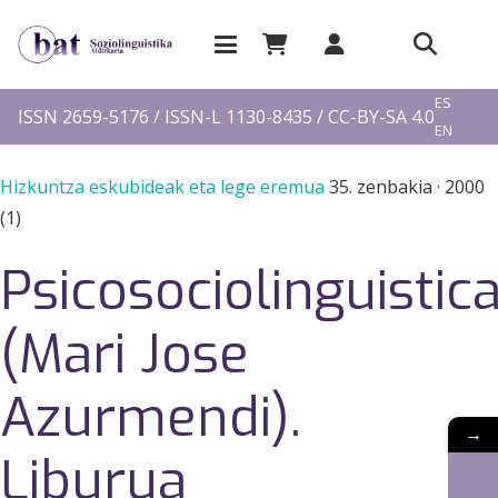
EU
ES
ISSN 2659-5176 / ISSN-L 1130-8435 / CC-BY-SA 4.0
EN
FR
Hizkuntza eskubideak eta lege eremua
35. zenbakia
·
2000
(1)
Psicosociolinguistic
(Mari Jose
Azurmendi).
→
Liburua