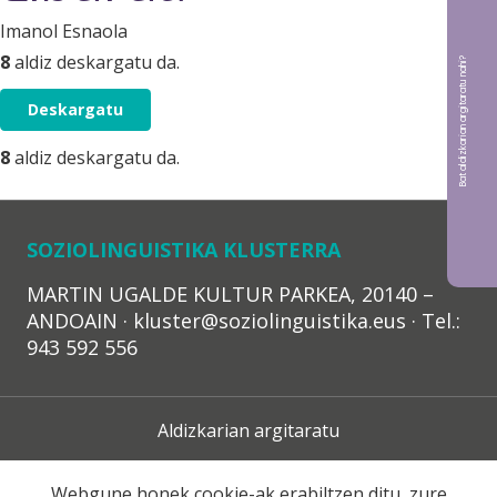
Imanol Esnaola
8
aldiz deskargatu da.
Bat aldizkarian argitaratu nahi?
Deskargatu
8
aldiz deskargatu da.
SOZIOLINGUISTIKA KLUSTERRA
MARTIN UGALDE KULTUR PARKEA, 20140 –
ANDOAIN · kluster@soziolinguistika.eus · Tel.:
943 592 556
Aldizkarian argitaratu
Lege Oharra
Webgune honek cookie-ak erabiltzen ditu, zure