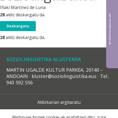
Iñaki Martinez de Luna
28
aldiz deskargatu da.
Bat aldizkarian argitaratu nahi?
Deskargatu
28
aldiz deskargatu da.
SOZIOLINGUISTIKA KLUSTERRA
MARTIN UGALDE KULTUR PARKEA, 20140 –
ANDOAIN · kluster@soziolinguistika.eus · Tel.:
943 592 556
Aldizkarian argitaratu
Lege Oharra
Webgune honek cookie-ak erabiltzen ditu, zure