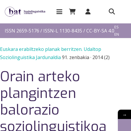
EU
ES
ISSN 2659-5176 / ISSN-L 1130-8435 / CC-BY-SA 4.0
EN
FR
Euskara erabiltzeko planak berritzen. Udaltop
Soziolinguistika Jardunaldia
91. zenbakia
·
2014 (2)
Orain arteko
plangintzen
balorazio
→
soziolinguistikoa