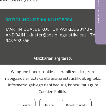
Bat aldizkarian argitaratu nahi?
6
aldiz deskargatu da.
SOZIOLINGUISTIKA KLUSTERRA
MARTIN UGALDE KULTUR PARKEA, 20140 –
ANDOAIN · kluster@soziolinguistika.eus · Tel.:
943 592 556
Aldizkarian argitaratu
Lege Oharra
Webgune honek cookie-ak erabiltzen ditu, zure
nabigazioa errazteko eta analisi estatistikoak egiteko.
Harpidetza
Informazio gehiago nahi baduzu, kontsultatu gure
Cookien Politika
Harremana
Onartu
Ukatu
Konfiguratu