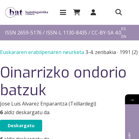
EU
ES
ISSN 2659-5176 / ISSN-L 1130-8435 / CC-BY-SA 4.0
EN
FR
Euskararen erabilpenaren neurketa
3-4. zenbakia
·
1991 (2)
Oinarrizko ondorio
batzuk
→
Jose Luis Alvarez Enparantza (Txillardegi)
6
aldiz deskargatu da.
Deskargatu