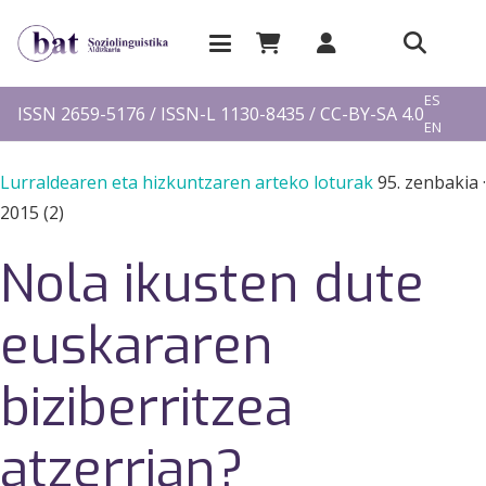
EU
ES
ISSN 2659-5176 / ISSN-L 1130-8435 / CC-BY-SA 4.0
EN
FR
Lurraldearen eta hizkuntzaren arteko loturak
95. zenbakia
·
2015 (2)
Nola ikusten dute
euskararen
biziberritzea
atzerrian?