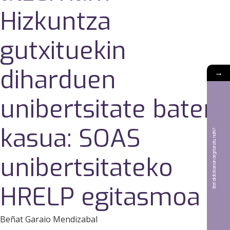
Hizkuntza
gutxituekin
diharduen
→
unibertsitate baten
kasua: SOAS
Bat aldizkarian argitaratu nahi?
unibertsitateko
HRELP egitasmoa
Beñat Garaio Mendizabal