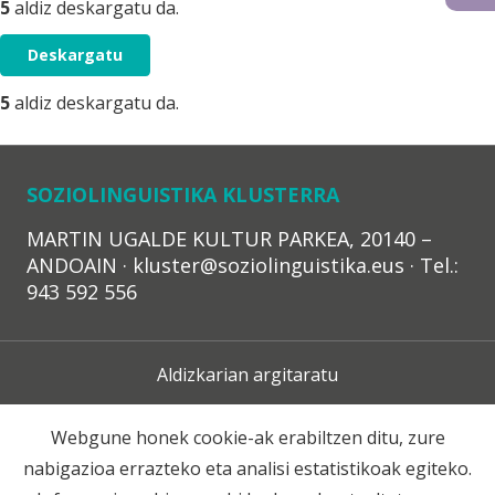
5
aldiz deskargatu da.
Deskargatu
5
aldiz deskargatu da.
SOZIOLINGUISTIKA KLUSTERRA
MARTIN UGALDE KULTUR PARKEA, 20140 –
ANDOAIN · kluster@soziolinguistika.eus · Tel.:
943 592 556
Aldizkarian argitaratu
Lege Oharra
Webgune honek cookie-ak erabiltzen ditu, zure
nabigazioa errazteko eta analisi estatistikoak egiteko.
Harpidetza