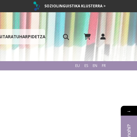
SOZIOLINGUISTIKA KLUSTERRA >
GITARATU
HARPIDETZA
EU
ES
EN
FR
→