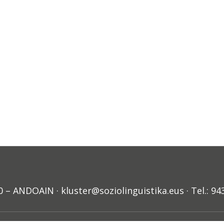
ANDOAIN · kluster@soziolinguistika.eus · Tel.: 94