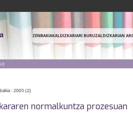
ZENBAKIAK
ALDIZKARIARI BURUZ
ALDIZKARIAN AR
.0
bakia
·
2005 (2)
skararen normalkuntza prozesuan