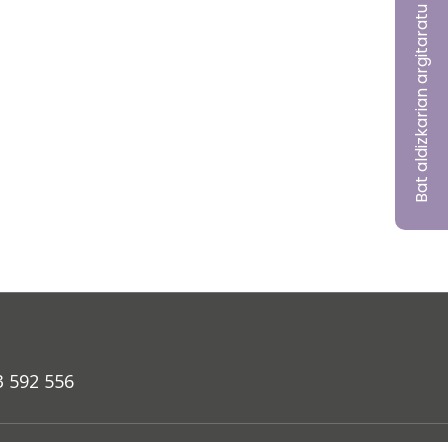
Bat aldizkarian argitaratu nahi?
3 592 556