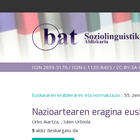
ISSN 2659-5176 / ISSN-L 1130-8435 / CC-BY-SA 4
Euskararen erabileraren eta normalizazio...
55. zen
Nazioartearen eragina eu
Urko Aiartza
,
, Iulen Urbiola
5
aldiz deskargatu da.