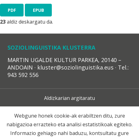
PDF
EPUB
23
aldiz deskargatu da.
SOZIOLINGUISTIKA KLUSTERRA
MARTIN UGALDE KULTUR PARKEA, 20140 –
ANDOAIN · kluster@soziolinguistika.eus · Tel.:
943 592 556
Aldizkarian argitaratu
Lege Oharra
Webgune honek cookie-ak erabiltzen ditu, zure
nabigazioa errazteko eta analisi estatistikoak egiteko.
Harpidetza
Informazio gehiago nahi baduzu, kontsultatu gure