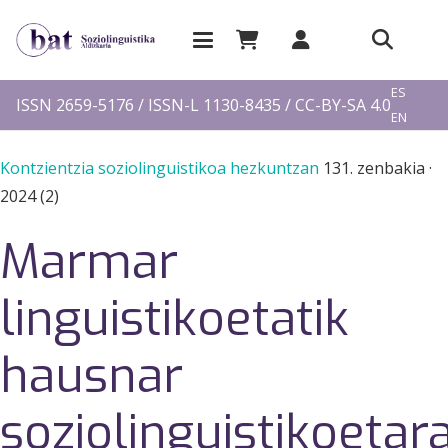
EU
ES
ISSN 2659-5176 / ISSN-L 1130-8435 / CC-BY-SA 4.0
EN
FR
Kontzientzia soziolinguistikoa hezkuntzan
131. zenbakia
·
2024 (2)
Marmar
linguistikoetatik
hausnar
soziolinguistikoetara