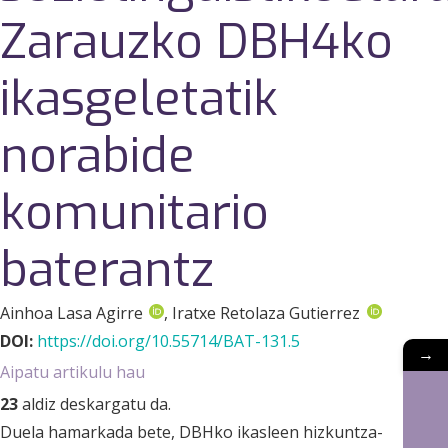
Zarauzko DBH4ko
ikasgeletatik
norabide
komunitario
baterantz
Ainhoa Lasa Agirre
, Iratxe Retolaza Gutierrez
DOI:
https://doi.org/10.55714/BAT-131.5
→
Aipatu artikulu hau
23
aldiz deskargatu da.
Duela hamarkada bete, DBHko ikasleen hizkuntza-