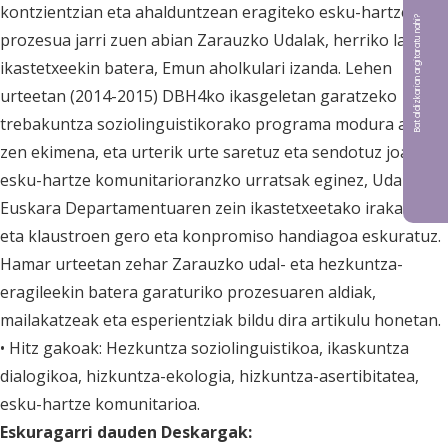
kontzientzian eta ahalduntzean eragiteko esku-hartze
Bat aldizkarian argitaratu nahi?
prozesua jarri zuen abian Zarauzko Udalak, herriko lau
ikastetxeekin batera, Emun aholkulari izanda. Lehen
urteetan (2014-2015) DBH4ko ikasgeletan garatzeko
trebakuntza soziolinguistikorako programa modura abiatu
zen ekimena, eta urterik urte saretuz eta sendotuz joan da
esku-hartze komunitarioranzko urratsak eginez, Udaleko
Euskara Departamentuaren zein ikastetxeetako irakasle
eta klaustroen gero eta konpromiso handiagoa eskuratuz.
Hamar urteetan zehar Zarauzko udal- eta hezkuntza-
eragileekin batera garaturiko prozesuaren aldiak,
mailakatzeak eta esperientziak bildu dira artikulu honetan.
• Hitz gakoak: Hezkuntza soziolinguistikoa, ikaskuntza
dialogikoa, hizkuntza-ekologia, hizkuntza-asertibitatea,
esku-hartze komunitarioa.
Eskuragarri dauden Deskargak: