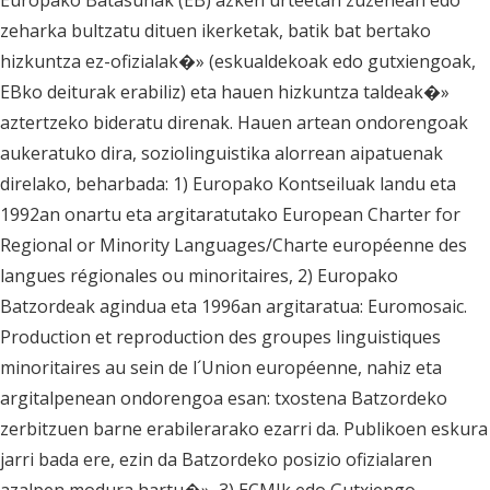
Europako Batasunak (EB) azken urteetan zuzenean edo
zeharka bultzatu dituen ikerketak, batik bat bertako
hizkuntza ez-ofizialak�» (eskualdekoak edo gutxiengoak,
EBko deiturak erabiliz) eta hauen hizkuntza taldeak�»
aztertzeko bideratu direnak. Hauen artean ondorengoak
aukeratuko dira, soziolinguistika alorrean aipatuenak
direlako, beharbada: 1) Europako Kontseiluak landu eta
1992an onartu eta argitaratutako European Charter for
Regional or Minority Languages/Charte européenne des
langues régionales ou minoritaires, 2) Europako
Batzordeak agindua eta 1996an argitaratua: Euromosaic.
Production et reproduction des groupes linguistiques
minoritaires au sein de l´Union européenne, nahiz eta
argitalpenean ondorengoa esan: txostena Batzordeko
zerbitzuen barne erabilerarako ezarri da. Publikoen eskura
jarri bada ere, ezin da Batzordeko posizio ofizialaren