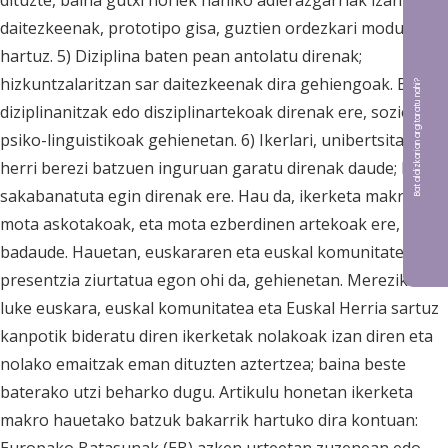
dituzte, baina gutxi horiek nahiko adierazgarriak izan
daitezkeenak, prototipo gisa, guztien ordezkari modura
hartuz. 5) Diziplina baten pean antolatu direnak;
hizkuntzalaritzan sar daitezkeenak dira gehiengoak. Baita
Bat aldizkarian argitaratu nahi?
diziplinanitzak edo disziplinartekoak direnak ere, sozio-
psiko-linguistikoak gehienetan. 6) Ikerlari, unibertsitate eta
herri berezi batzuen inguruan garatu direnak daude; baita
sakabanatuta egin direnak ere. Hau da, ikerketa makro
mota askotakoak, eta mota ezberdinen artekoak ere,
badaude. Hauetan, euskararen eta euskal komunitatearen
presentzia ziurtatua egon ohi da, gehienetan. Mereziko
luke euskara, euskal komunitatea eta Euskal Herria sartuz
kanpotik bideratu diren ikerketak nolakoak izan diren eta
nolako emaitzak eman dituzten aztertzea; baina beste
baterako utzi beharko dugu. Artikulu honetan ikerketa
makro hauetako batzuk bakarrik hartuko dira kontuan: