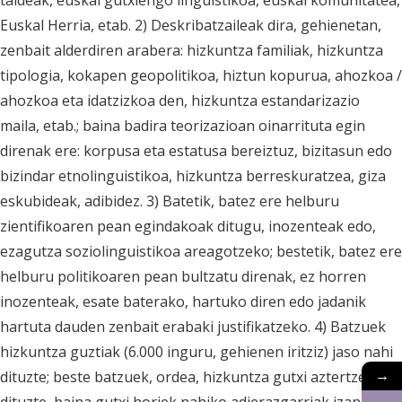
taldeak, euskal gutxiengo linguistikoa, euskal komunitatea,
Euskal Herria, etab. 2) Deskribatzaileak dira, gehienetan,
zenbait alderdiren arabera: hizkuntza familiak, hizkuntza
tipologia, kokapen geopolitikoa, hiztun kopurua, ahozkoa /
ahozkoa eta idatzizkoa den, hizkuntza estandarizazio
maila, etab.; baina badira teorizazioan oinarrituta egin
direnak ere: korpusa eta estatusa bereiztuz, bizitasun edo
bizindar etnolinguistikoa, hizkuntza berreskuratzea, giza
eskubideak, adibidez. 3) Batetik, batez ere helburu
zientifikoaren pean egindakoak ditugu, inozenteak edo,
ezagutza soziolinguistikoa areagotzeko; bestetik, batez ere
helburu politikoaren pean bultzatu direnak, ez horren
inozenteak, esate baterako, hartuko diren edo jadanik
hartuta dauden zenbait erabaki justifikatzeko. 4) Batzuek
hizkuntza guztiak (6.000 inguru, gehienen iritziz) jaso nahi
→
dituzte; beste batzuek, ordea, hizkuntza gutxi aztertzen