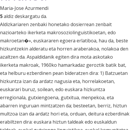
Maria-Jose Azurmendi
5
aldiz deskargatu da.
Aldizkariaren zenbaki honetako dosierrean zenbait
nazioarteko ikerketa makrosoziolinguistikoetan, edo
makroetan�», euskararen egoera erlatiboa, hau da, beste
hizkuntzekin alderatu eta horren araberakoa, nolakoa den
azaltzen da. Aspaldidanik egiten dira mota askotako
ikerketa makroak, 1960ko hamarkadaz geroztik batik bat,
eta helburu ezberdinen pean bideratzen dira: 1) Batzuetan
hizkuntza izan da ardatz nagusia eta, horrelakoetan,
euskarari buruz, soilean, edo euskara hizkuntza
erregionala, gutxiengoena, gutxitua, menpekoa, eta
abarren inguruan mintzatzen da; besteetan, berriz, hiztun
multzoa izan da ardatz hori eta, orduan, deitura ezberdinak
erabiltzen dira: euskara hiztun taldeak edo euskaldun