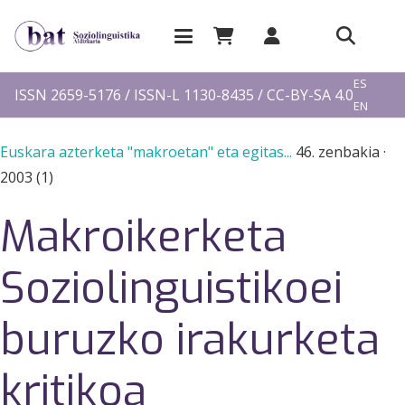
EU
ES
ISSN 2659-5176 / ISSN-L 1130-8435 / CC-BY-SA 4.0
EN
FR
Euskara azterketa "makroetan" eta egitas...
46. zenbakia
·
2003 (1)
Makroikerketa
Soziolinguistikoei
buruzko irakurketa
kritikoa