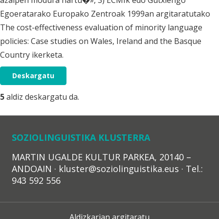
azalpen modura hartu�», 3) ECMIk edo Gutxiengo
Egoeratarako Europako Zentroak 1999an argitaratutako
The cost-effectiveness evaluation of minority language
policies: Case studies on Wales, Ireland and the Basque
Country ikerketa.
Deskargatu
5
aldiz deskargatu da.
SOZIOLINGUISTIKA KLUSTERRA
MARTIN UGALDE KULTUR PARKEA, 20140 –
ANDOAIN · kluster@soziolinguistika.eus · Tel.:
943 592 556
Aldizkarian argitaratu