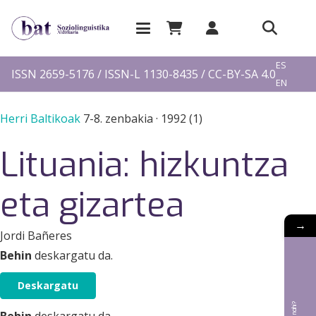
EU
ES
ISSN 2659-5176 / ISSN-L 1130-8435 / CC-BY-SA 4.0
EN
FR
Herri Baltikoak
7-8. zenbakia
·
1992 (1)
Lituania: hizkuntza
eta gizartea
→
Jordi Bañeres
Behin
deskargatu da.
Deskargatu