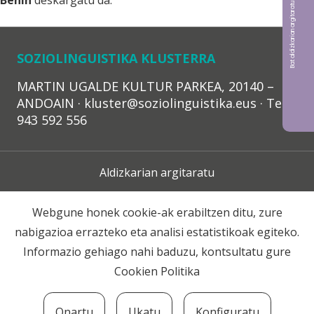
Bat aldizkarian argitaratu nahi?
Behin
deskargatu da.
SOZIOLINGUISTIKA KLUSTERRA
MARTIN UGALDE KULTUR PARKEA, 20140 –
ANDOAIN · kluster@soziolinguistika.eus · Tel.:
943 592 556
Aldizkarian argitaratu
Lege Oharra
Webgune honek cookie-ak erabiltzen ditu, zure
nabigazioa errazteko eta analisi estatistikoak egiteko.
Harpidetza
Informazio gehiago nahi baduzu, kontsultatu gure
Cookien Politika
Harremana
Onartu
Ukatu
Konfiguratu