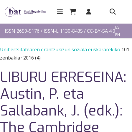
EU
ES
ISSN 2659-5176 / ISSN-L 1130-8435 / CC-BY-SA 4.0
EN
FR
Unibertsitatearen erantzukizun soziala euskararekiko
101.
zenbakia
·
2016 (4)
LIBURU ERRESEINA:
Austin, P. eta
Sallabank, J. (edk.):
The Cambridge