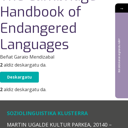
Handbook of
→
Endangered
Languages
Bat aldizkarian argitaratu nahi?
Beñat Garaio Mendizabal
2
aldiz deskargatu da.
Deskargatu
2
aldiz deskargatu da.
SOZIOLINGUISTIKA KLUSTERRA
MARTIN UGALDE KULTUR PARKEA, 20140 –