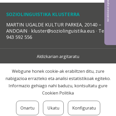
Bat aldizkarian argitaratu nahi?
SOZIOLINGUISTIKA KLUSTERRA
MARTIN UGALDE KULTUR PARKEA, 20140 –
ANDOAIN · kluster@soziolinguistika.eus · Tel.:
943 592 556
Aldizkarian argitaratu
Lege Oharra
Webgune honek cookie-ak erabiltzen ditu, zure
nabigazioa errazteko eta analisi estatistikoak egiteko.
Harpidetza
Informazio gehiago nahi baduzu, kontsultatu gure
Cookien Politika
Harremana
Onartu
Ukatu
Konfiguratu
© 2020 Soziolinguistika Klusterra