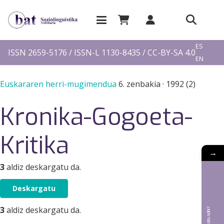
EU
ES
ISSN 2659-5176 / ISSN-L 1130-8435 / CC-BY-SA 4.0
EN
FR
Euskararen herri-mugimendua
6. zenbakia
·
1992 (2)
Kronika-Gogoeta-
Kritika
→
3
aldiz deskargatu da.
Deskargatu
3
aldiz deskargatu da.