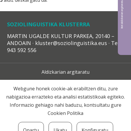
Bat aldizkarian argitaratu nahi?
5
aldiz deskargatu da.
SOZIOLINGUISTIKA KLUSTERRA
MARTIN UGALDE KULTUR PARKEA, 20140 –
ANDOAIN · kluster@soziolinguistika.eus · Tel.:
943 592 556
Aldizkarian argitaratu
Lege Oharra
Webgune honek cookie-ak erabiltzen ditu, zure
nabigazioa errazteko eta analisi estatistikoak egiteko.
Harpidetza
Informazio gehiago nahi baduzu, kontsultatu gure
Cookien Politika
Harremana
Onartu
Ukatu
Konfiguratu