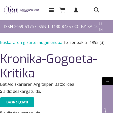
EU
ES
ISSN 2659-5176 / ISSN-L 1130-8435 / CC-BY-SA 4.0
EN
FR
Euskararen gizarte mugimendua
16. zenbakia
·
1995 (3)
Kronika-Gogoeta-
Kritika
→
Bat Aldizkariaren Argitalpen Batzordea
5
aldiz deskargatu da.
Deskargatu