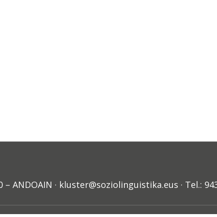
ANDOAIN · kluster@soziolinguistika.eus · Tel.: 94