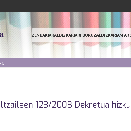
ZENBAKIAK
ALDIZKARIARI BURUZ
ALDIZKARIAN AR
.0
iltzaileen 123/2008 Dekretua hizk