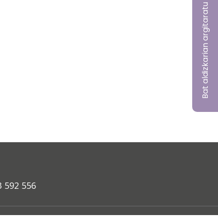
Bat aldizkarian argitaratu nahi?
3 592 556