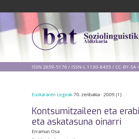
ISSN 2659-5176 / ISSN-L 1130-8435 / CC-BY-SA 4
Euskararen Legeak
70. zenbakia
·
2009 (1)
Kontsumitzaileen eta erab
eta askatasuna oinarri
Erramun Osa