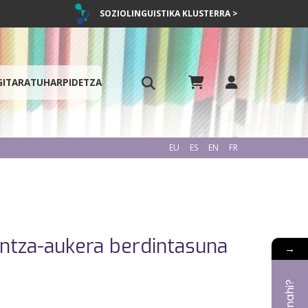
SOZIOLINGUISTIKA KLUSTERRA >
GITARATU
HARPIDETZA
EU
ES
EN
FR
untza-aukera berdintasuna
→