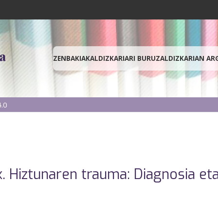
ZENBAKIAK
ALDIZKARIARI BURUZ
ALDIZKARIAN AR
.0
. Hiztunaren trauma: Diagnosia eta