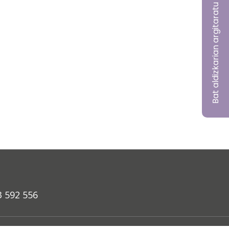
Bat aldizkarian argitaratu nahi?
3 592 556