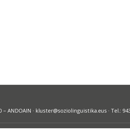
ANDOAIN · kluster@soziolinguistika.eus · Tel.: 94