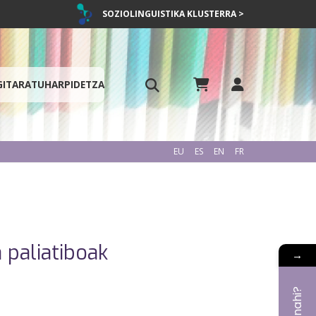
SOZIOLINGUISTIKA KLUSTERRA >
GITARATU
HARPIDETZA
EU
ES
EN
FR
 paliatiboak
→