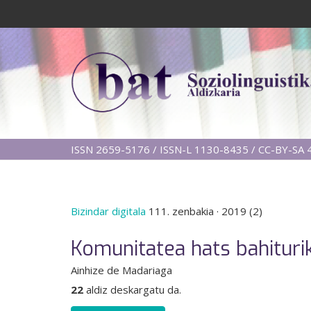
ISSN 2659-5176 / ISSN-L 1130-8435 / CC-BY-SA 4
Bizindar digitala
111. zenbakia
·
2019 (2)
Komunitatea hats bahiturik
Ainhize de Madariaga
22
aldiz deskargatu da.