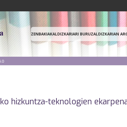
ZENBAKIAK
ALDIZKARIARI BURUZ
ALDIZKARIAN AR
.0
eko hizkuntza-teknologien ekarpen