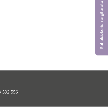
Bat aldizkarian argitaratu nahi?
3 592 556