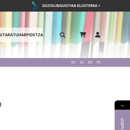
SOZIOLINGUISTIKA KLUSTERRA >
GITARATU
HARPIDETZA
EU
ES
EN
FR
a
→