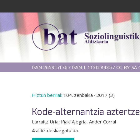
ISSN 2659-5176 / ISSN-L 1130-8435 / CC-BY-SA 4
Hiztun berriak
104. zenbakia
·
2017 (3)
Kode-alternantzia aztertz
Larraitz Uria
, Iñaki Alegria
, Ander Corral
4
aldiz deskargatu da.