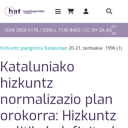
EU
ES
ISSN 2659-5176 / ISSN-L 1130-8435 / CC-BY-SA 4.0
EN
FR
Hizkuntz plangintza Katalunian
20-21. zenbakia
·
1996 (1)
Kataluniako
hizkuntz
normalizazio plan
orokorra: Hizkuntz