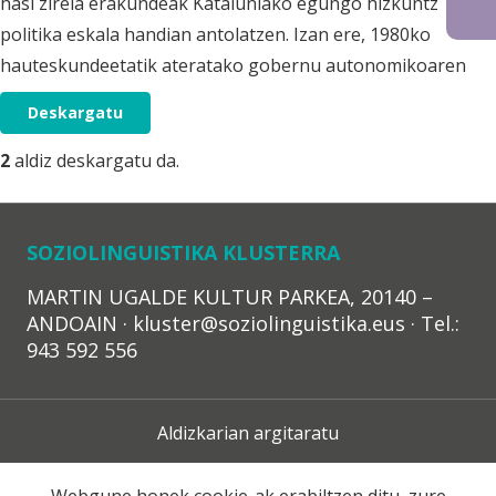
hasi zirela erakundeak Kataluniako egungo hizkuntz
politika eskala handian antolatzen. Izan ere, 1980ko
hauteskundeetatik ateratako gobernu autonomikoaren
Deskargatu
2
aldiz deskargatu da.
SOZIOLINGUISTIKA KLUSTERRA
MARTIN UGALDE KULTUR PARKEA, 20140 –
ANDOAIN · kluster@soziolinguistika.eus · Tel.:
943 592 556
Aldizkarian argitaratu
Lege Oharra