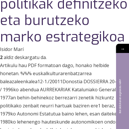
politikak definitzeko
eta burutzeko
marko estrategikoa
→
Isidor Marí
2
aldiz deskargatu da.
Artikulu hau PDF formatoan dago, honako helbide
honetan. %%% euskalkulturarenbatzarrea
baleazaleenkalea12-1./20011Donostia DOSSIERRA 20-21. zk
Bat aldizkarian argitaratu nahi?
/ 1996ko abendua AURREKARIAK Kataluniako Generalitatea
1977an behin-behinekoz berrezarri zenetik hizkuntz
politikako zenbait neurri hartuak baziren ere1 beraz,
1979ko Autonomi Estatutua baino lehen, esan daiteke
1980ko lehenengo hauteskunde autonomikoen ondoren