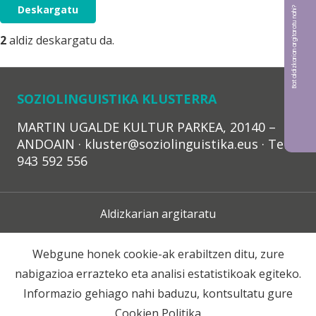
Deskargatu
Bat aldizkarian argitaratu nahi?
2
aldiz deskargatu da.
SOZIOLINGUISTIKA KLUSTERRA
MARTIN UGALDE KULTUR PARKEA, 20140 –
ANDOAIN · kluster@soziolinguistika.eus · Tel.:
943 592 556
Aldizkarian argitaratu
Lege Oharra
Webgune honek cookie-ak erabiltzen ditu, zure
nabigazioa errazteko eta analisi estatistikoak egiteko.
Harpidetza
Informazio gehiago nahi baduzu, kontsultatu gure
Cookien Politika