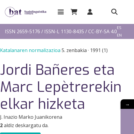
EU
ES
ISSN 2659-5176 / ISSN-L 1130-8435 / CC-BY-SA 4.0
EN
FR
Katalanaren normalizazioa
5. zenbakia
·
1991 (1)
Jordi Bañeres eta
Marc Lepètrerekin
elkar hizketa
→
J. Inazio Marko Juanikorena
2
aldiz deskargatu da.