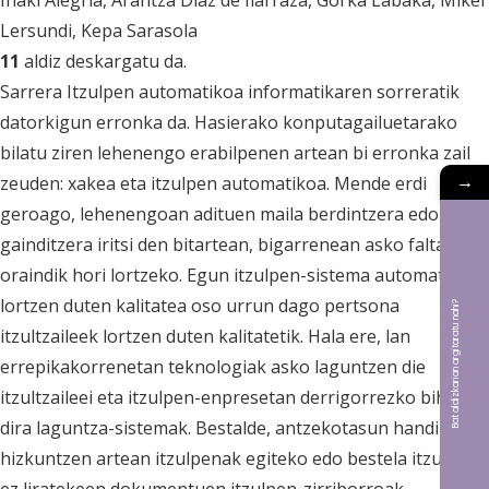
Iñaki Alegria
, Arantza Diaz de Ilarraza
, Gorka Labaka
, Mikel
Lersundi
, Kepa Sarasola
11
aldiz deskargatu da.
Sarrera Itzulpen automatikoa informatikaren sorreratik
datorkigun erronka da. Hasierako konputagailuetarako
bilatu ziren lehenengo erabilpenen artean bi erronka zail
→
zeuden: xakea eta itzulpen automatikoa. Mende erdi
geroago, lehenengoan adituen maila berdintzera edo
gainditzera iritsi den bitartean, bigarrenean asko falta da
oraindik hori lortzeko. Egun itzulpen-sistema automatikoek
lortzen duten kalitatea oso urrun dago pertsona
Bat aldizkarian argitaratu nahi?
itzultzaileek lortzen duten kalitatetik. Hala ere, lan
errepikakorrenetan teknologiak asko laguntzen die
itzultzaileei eta itzulpen-enpresetan derrigorrezko bihurtu
dira laguntza-sistemak. Bestalde, antzekotasun handiko
hizkuntzen artean itzulpenak egiteko edo bestela itzuliko