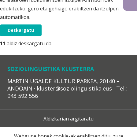
ez liratekeen dokumentuen itzulpen-zirriborroak
edukitzeko, gero eta gehiago erabiltzen da itzulpen
automatikoa.
Deskargatu
11
aldiz deskargatu da.
SOZIOLINGUISTIKA KLUSTERRA
MARTIN UGALDE KULTUR PARKEA, 20140 –
ANDOAIN · kluster@soziolinguistika.eus · Tel.:
943 592 556
Aldizkarian argitaratu
Lege Oharra
Webgune honek cookie-ak erabiltzen ditu, zure