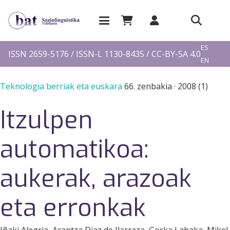
EU
ES
ISSN 2659-5176 / ISSN-L 1130-8435 / CC-BY-SA 4.0
EN
FR
Teknologia berriak eta euskara
66. zenbakia
·
2008 (1)
Itzulpen
automatikoa:
aukerak, arazoak
eta erronkak