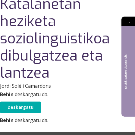
Katalanetan
heziketa
→
soziolinguistikoa
dibulgatzea eta
Bat aldizkarian argitaratu nahi?
lantzea
Jordi Solé i Camardons
Behin
deskargatu da.
Deskargatu
Behin
deskargatu da.