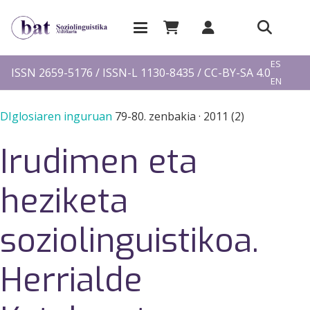
EU
ES
ISSN 2659-5176 / ISSN-L 1130-8435 / CC-BY-SA 4.0
EN
FR
DIglosiaren inguruan
79-80. zenbakia
·
2011 (2)
Irudimen eta
heziketa
soziolinguistikoa.
Herrialde