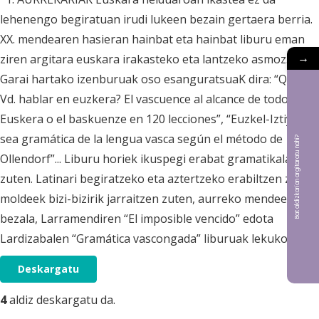
lehenengo begiratuan irudi lukeen bezain gertaera berria.
XX. mendearen hasieran hainbat eta hainbat liburu eman
→
ziren argitara euskara irakasteko eta lantzeko asmoz.
Garai hartako izenburuak oso esanguratsuaK dira: “Quiere
Vd. hablar en euzkera? El vascuence al alcance de todos”, “El
Euskera o el baskuenze en 120 lecciones”, “Euzkel-Iztiya ó
sea gramática de la lengua vasca según el método de
Bat aldizkarian argitaratu nahi?
Ollendorf”... Liburu horiek ikuspegi erabat gramatikala
zuten. Latinari begiratzeko eta aztertzeko erabiltzen ziren
moldeek bizi-bizirik jarraitzen zuten, aurreko mendeetan
bezala, Larramendiren “El imposible vencido” edota
Lardizabalen “Gramática vascongada” liburuak lekuko.
Deskargatu
4
aldiz deskargatu da.