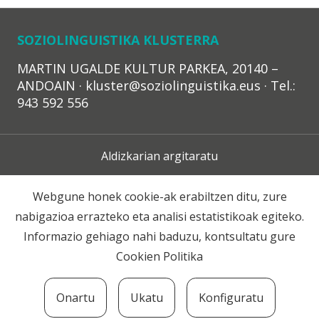
SOZIOLINGUISTIKA KLUSTERRA
MARTIN UGALDE KULTUR PARKEA, 20140 –
ANDOAIN · kluster@soziolinguistika.eus · Tel.:
943 592 556
Aldizkarian argitaratu
Lege Oharra
Webgune honek cookie-ak erabiltzen ditu, zure
nabigazioa errazteko eta analisi estatistikoak egiteko.
Harpidetza
Informazio gehiago nahi baduzu, kontsultatu gure
Cookien Politika
Harremana
Onartu
Ukatu
Konfiguratu
© 2020 Soziolinguistika Klusterra