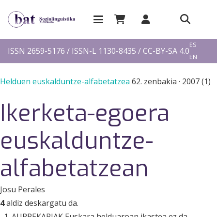
EU
ES
ISSN 2659-5176 / ISSN-L 1130-8435 / CC-BY-SA 4.0
EN
FR
Helduen euskalduntze-alfabetatzea
62. zenbakia
·
2007 (1)
Ikerketa-egoera
euskalduntze-
alfabetatzean
Josu Perales
4
aldiz deskargatu da.
1. AURREKARIAK Euskara helduaroan ikastea ez da