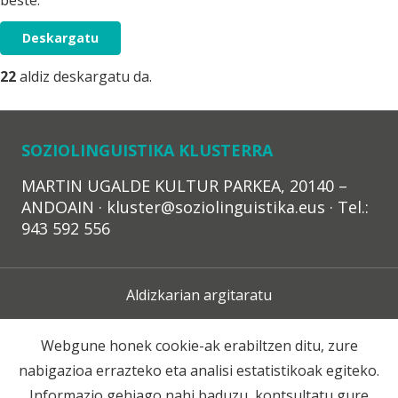
beste:
Deskargatu
22
aldiz deskargatu da.
SOZIOLINGUISTIKA KLUSTERRA
MARTIN UGALDE KULTUR PARKEA, 20140 –
ANDOAIN · kluster@soziolinguistika.eus · Tel.:
943 592 556
Aldizkarian argitaratu
Lege Oharra
Webgune honek cookie-ak erabiltzen ditu, zure
nabigazioa errazteko eta analisi estatistikoak egiteko.
Harpidetza
Informazio gehiago nahi baduzu, kontsultatu gure