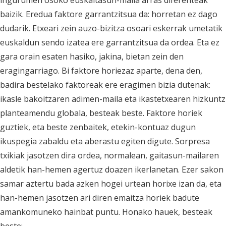
ingurumen osoko euskaltasun-maila arras diferenteak
baizik. Eredua faktore garrantzitsua da: horretan ez dago
dudarik. Etxeari zein auzo-bizitza osoari eskerrak umetatik
euskaldun sendo izatea ere garrantzitsua da ordea. Eta ez
gara orain esaten hasiko, jakina, bietan zein den
eragingarriago. Bi faktore horiezaz aparte, dena den,
badira bestelako faktoreak ere eragimen bizia dutenak:
ikasle bakoitzaren adimen-maila eta ikastetxearen hizkuntz
planteamendu globala, besteak beste. Faktore horiek
guztiek, eta beste zenbaitek, etekin-kontuaz dugun
ikuspegia zabaldu eta aberastu egiten digute. Sorpresa
txikiak jasotzen dira ordea, normalean, gaitasun-mailaren
aldetik han-hemen agertuz doazen ikerlanetan. Ezer sakon
samar aztertu bada azken hogei urtean horixe izan da, eta
han-hemen jasotzen ari diren emaitza horiek badute
amankomuneko hainbat puntu. Honako hauek, besteak