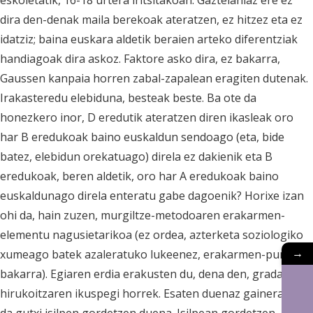
eskoletatik, 16-18 urtera iritsitakoan. Gaztelaniaz ere ez
dira den-denak maila berekoak ateratzen, ez hitzez eta ez
idatziz; baina euskara aldetik beraien arteko diferentziak
handiagoak dira askoz. Faktore asko dira, ez bakarra,
Gaussen kanpaia horren zabal-zapalean eragiten dutenak.
Irakasteredu elebiduna, besteak beste. Ba ote da
honezkero inor, D eredutik ateratzen diren ikasleak oro
har B eredukoak baino euskaldun sendoago (eta, bide
batez, elebidun orekatuago) direla ez dakienik eta B
eredukoak, beren aldetik, oro har A eredukoak baino
euskaldunago direla enteratu gabe dagoenik? Horixe izan
ohi da, hain zuzen, murgiltze-metodoaren erakarmen-
elementu nagusietarikoa (ez ordea, azterketa soziologiko
→
xumeago batek azaleratuko lukeenez, erakarmen-puntu
bakarra). Egiaren erdia erakusten du, dena den, gradazio
hirukoitzaren ikuspegi horrek. Esaten duenaz gainera, ez