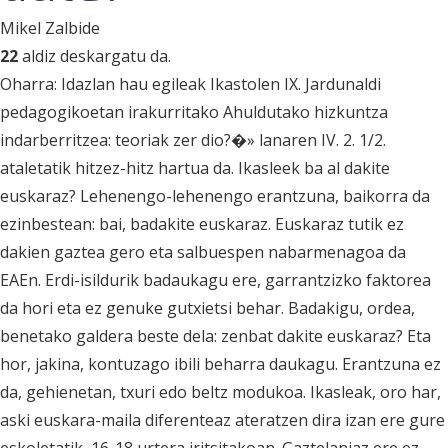
Mikel Zalbide
22
aldiz deskargatu da.
Oharra: Idazlan hau egileak Ikastolen IX. Jardunaldi
pedagogikoetan irakurritako Ahuldutako hizkuntza
indarberritzea: teoriak zer dio?�» lanaren IV. 2. 1/2.
ataletatik hitzez-hitz hartua da. Ikasleek ba al dakite
euskaraz? Lehenengo-lehenengo erantzuna, baikorra da
ezinbestean: bai, badakite euskaraz. Euskaraz tutik ez
dakien gaztea gero eta salbuespen nabarmenagoa da
EAEn. Erdi-isildurik badaukagu ere, garrantzizko faktorea
da hori eta ez genuke gutxietsi behar. Badakigu, ordea,
benetako galdera beste dela: zenbat dakite euskaraz? Eta
hor, jakina, kontuzago ibili beharra daukagu. Erantzuna ez
da, gehienetan, txuri edo beltz modukoa. Ikasleak, oro har,
aski euskara-maila diferenteaz ateratzen dira izan ere gure