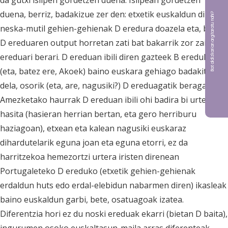
da gutxi isilpen gordetzen duena. Isilpean gordetzen
duena, berriz, badakizue zer den: etxetik euskaldun diren
Bat aldizkarian argitaratu nahi?
neska-mutil gehien-gehienak D eredura doazela eta, beraz,
D ereduaren output horretan zati bat bakarrik zor zaiola
ereduari berari. D ereduan ibili diren gazteek B eredukoek
(eta, batez ere, Akoek) baino euskara gehiago badakite ez
dela, osorik (eta, are, nagusiki?) D ereduagatik beragatik.
Amezketako haurrak D ereduan ibili ohi badira bi urtetik
hasita (hasieran herrian bertan, eta gero herriburu
haziagoan), etxean eta kalean nagusiki euskaraz
dihardutelarik eguna joan eta eguna etorri, ez da
harritzekoa hemezortzi urtera iristen direnean
Portugaleteko D ereduko (etxetik gehien-gehienak
erdaldun huts edo erdal-elebidun nabarmen diren) ikasleak
baino euskaldun garbi, bete, osatuagoak izatea.
Diferentzia hori ez du noski ereduak ekarri (bietan D baita),