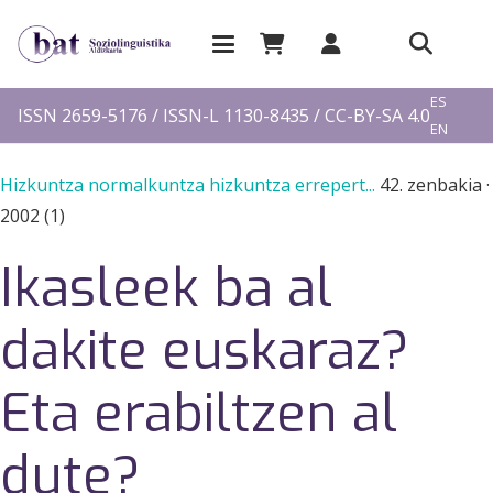
EU
ES
ISSN 2659-5176 / ISSN-L 1130-8435 / CC-BY-SA 4.0
EN
FR
Hizkuntza normalkuntza hizkuntza errepert...
42. zenbakia
·
2002 (1)
Ikasleek ba al
dakite euskaraz?
Eta erabiltzen al
dute?