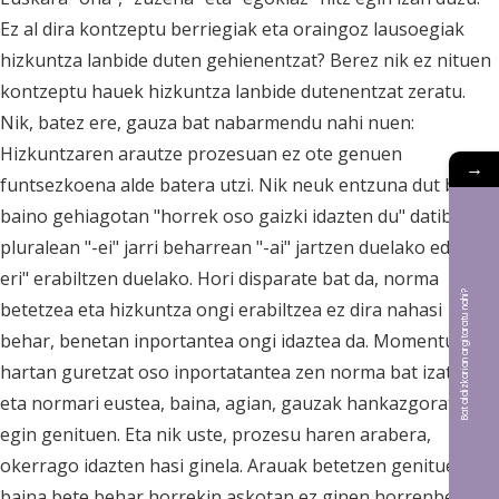
Ez al dira kontzeptu berriegiak eta oraingoz lausoegiak
hizkuntza lanbide duten gehienentzat? Berez nik ez nituen
kontzeptu hauek hizkuntza lanbide dutenentzat zeratu.
Nik, batez ere, gauza bat nabarmendu nahi nuen:
Hizkuntzaren arautze prozesuan ez ote genuen
→
funtsezkoena alde batera utzi. Nik neuk entzuna dut behin
baino gehiagotan "horrek oso gaizki idazten du" datibo
pluralean "-ei" jarri beharrean "-ai" jartzen duelako edo "-
eri" erabiltzen duelako. Hori disparate bat da, norma
Bat aldizkarian argitaratu nahi?
betetzea eta hizkuntza ongi erabiltzea ez dira nahasi
behar, benetan inportantea ongi idaztea da. Momentu
hartan guretzat oso inportatantea zen norma bat izatea
eta normari eustea, baina, agian, gauzak hankazgoratu
egin genituen. Eta nik uste, prozesu haren arabera,
okerrago idazten hasi ginela. Arauak betetzen genituen
baina bete behar horrekin askotan ez ginen horrenbeste