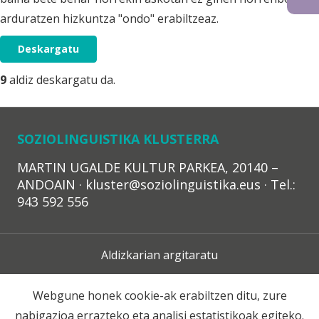
arduratzen hizkuntza "ondo" erabiltzeaz.
Deskargatu
9
aldiz deskargatu da.
SOZIOLINGUISTIKA KLUSTERRA
MARTIN UGALDE KULTUR PARKEA, 20140 –
ANDOAIN · kluster@soziolinguistika.eus · Tel.:
943 592 556
Aldizkarian argitaratu
Lege Oharra
Webgune honek cookie-ak erabiltzen ditu, zure
nabigazioa errazteko eta analisi estatistikoak egiteko.