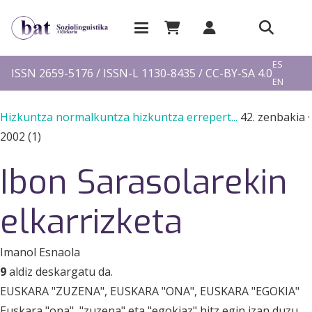
EU
ES
ISSN 2659-5176 / ISSN-L 1130-8435 / CC-BY-SA 4.0
EN
FR
Hizkuntza normalkuntza hizkuntza errepert...
42. zenbakia
·
2002 (1)
Ibon Sarasolarekin
elkarrizketa
Imanol Esnaola
9
aldiz deskargatu da.
EUSKARA "ZUZENA", EUSKARA "ONA", EUSKARA "EGOKIA"
Euskara "ona", "zuzena" eta "egokiaz" hitz egin izan duzu.