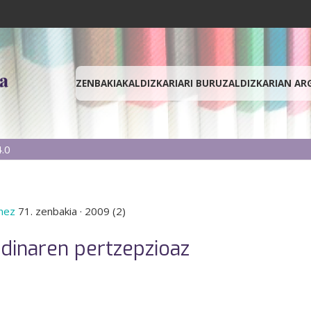
ZENBAKIAK
ALDIZKARIARI BURUZ
ALDIZKARIAN AR
.0
enez
71. zenbakia
·
2009 (2)
dinaren pertzepzioaz