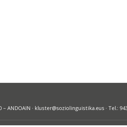
ANDOAIN · kluster@soziolinguistika.eus · Tel.: 94