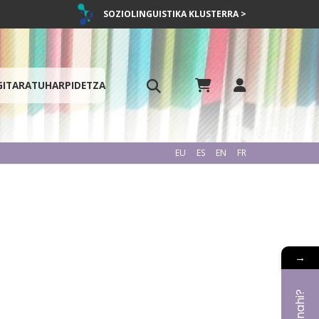
SOZIOLINGUISTIKA KLUSTERRA >
GITARATU
HARPIDETZA
EU
ES
EN
FR
→