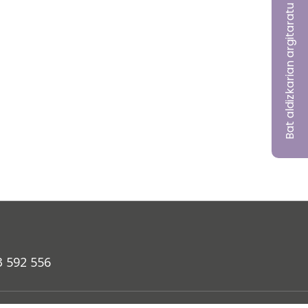
Bat aldizkarian argitaratu nahi?
3 592 556