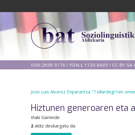
ISSN 2659-5176 / ISSN-L 1130-8435 / CC-BY-SA 4
Jose Luis Alvarez Enparantza "Txillardegi"ren om
Hiztunen generoaren eta a
Iñaki Gaminde
2
aldiz deskargatu da.